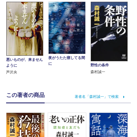
夜がうたた寝してる間
悪いものが、来ません
に
野性の条件
ように
森村誠一
芦沢央
この著者の商品
著者名「森村誠一」で検索