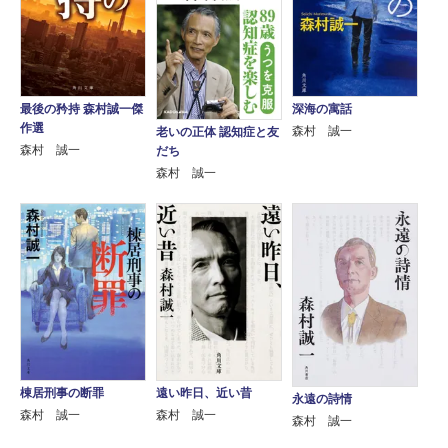
最後の矜持 森村誠一傑
深海の寓話
作選
森村 誠一
老いの正体 認知症と友
森村 誠一
だち
森村 誠一
棟居刑事の断罪
遠い昨日、近い昔
永遠の詩情
森村 誠一
森村 誠一
森村 誠一