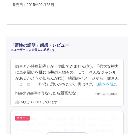
発売日：2015年02月25日
「野性の証明」感想・レビュー
※ユーザーによる個人の感想です
戦車とか特殊部隊とか一切出てきません(笑)。「強大な権力
に単身闘いを挑む市井の人物もの」…て、そんなジャンル
があるかどうか知らんが(笑)、映画のイメージから、健さん
＝ヒーロー＝味沢と思いがちだが、実はそれ
…続きを読む
hanchyan@そうなったら最高だな！
2016年05月04日
34
人がナイス！しています
先日、『戦士の休息』のことをつぶやいた。 そう
いや、映画も観てないし原作も読んでないなぁ…というこ
とで読んでみた。 うわぁ、初っ端からなかなかの惨状😱