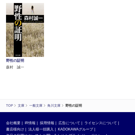
野性の証明
森村 誠一
TOP
文庫
一般文庫
角川文庫
野性の証明
会社概要
IR情報
採用情報
広告について
ライセンスについて
書店様向け
法人様一括購入
KADOKAWAグループ