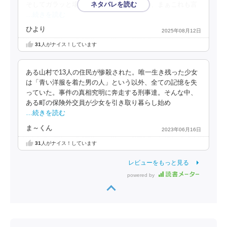
そしてガラッと場面が切り替わり、某市の、まぁこれも言
…続きを読む
ひより
2025年08月12日
31
人がナイス！しています
ある山村で13人の住民が惨殺された。唯一生き残った少女
は「青い洋服を着た男の人」という以外、全ての記憶を失
っていた。事件の真相究明に奔走する刑事達。そんな中、
ある町の保険外交員が少女を引き取り暮らし始め
…続きを読む
ま～くん
2023年06月16日
31
人がナイス！しています
レビューをもっと見る
powered by