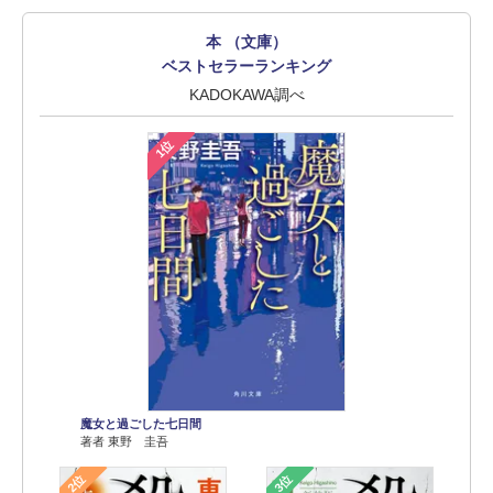
本 （文庫）
ベストセラーランキング
KADOKAWA調べ
1位
魔女と過ごした七日間
著者 東野 圭吾
2位
3位