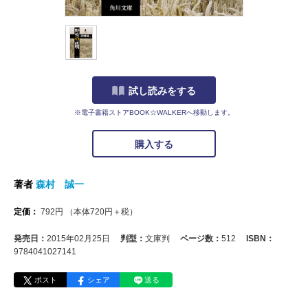
試し読みをする
※電子書籍ストアBOOK☆WALKERへ移動します。
購入する
著者
森村 誠一
定価：
792
円
（本体
720
円＋税）
発売日：
2015年02月25日
判型：
文庫判
ページ数：
512
ISBN：
9784041027141
ポスト
シェア
送る