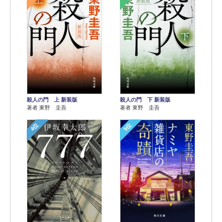
殺人の門 上 新装版
殺人の門 下 新装版
著者 東野 圭吾
著者 東野 圭吾
4位
5位