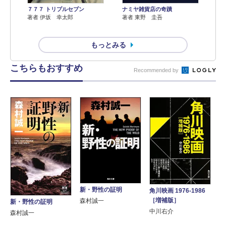
７７７ トリプルセブン
ナミヤ雑貨店の奇蹟
著者 伊坂 幸太郎
著者 東野 圭吾
もっとみる
こちらもおすすめ
Recommended by
新・野性の証明
角川映画 1976-1986
［増補版］
森村誠一
新・野性の証明
中川右介
森村誠一