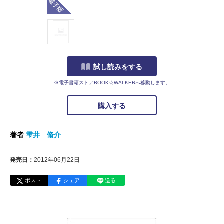
試し読みをする
※電子書籍ストアBOOK☆WALKERへ移動します。
購入する
著者
雫井 脩介
発売日：
2012年06月22日
ポスト
シェア
送る