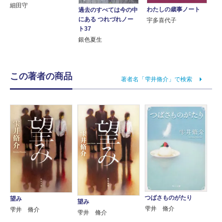
細田守
わたしの歳事ノート
過去のすべては今の中
にある つれづれノー
宇多喜代子
ト37
銀色夏生
この著者の商品
著者名「雫井脩介」で検索
つばさものがたり
望み
望み
雫井 脩介
雫井 脩介
雫井 脩介