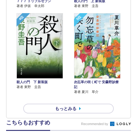
７７７ トリプルセブン
殺人の門 上 新装版
著者 伊坂 幸太郎
著者 東野 圭吾
4位
5位
殺人の門 下 新装版
勿忘草の咲く町で 安曇野診療
著者 東野 圭吾
記
著者 夏川 草介
もっとみる
こちらもおすすめ
Recommended by