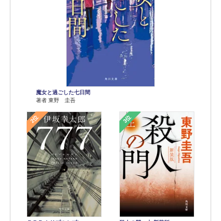
魔女と過ごした七日間
著者 東野 圭吾
2位
3位