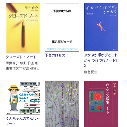
ぷかぷか浮かびとこれ
予言のけもの
クローズド・ノート
から つれづれノート3
雫井脩介 牧野千穂 角
2
川書店装丁室高柳雅人
銀色夏生
くんちゃんのでんしゃ
ノート