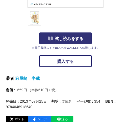
試し読みをする
※電子書籍ストアBOOK☆WALKERへ移動します。
購入する
著者
狩屋崎 半蔵
定価：
659
円
（本体
610
円＋税）
発売日：
2013年07月25日
判型：
文庫判
ページ数：
354
ISBN：
9784048918640
ポスト
シェア
送る