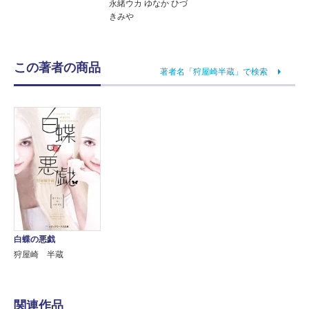
永緒ウカ ゆなか ひづ
きみや
この著者の商品
著者名「狩屋崎半蔵」で検索
白蝶の悪戯
狩屋崎 半蔵
関連作品