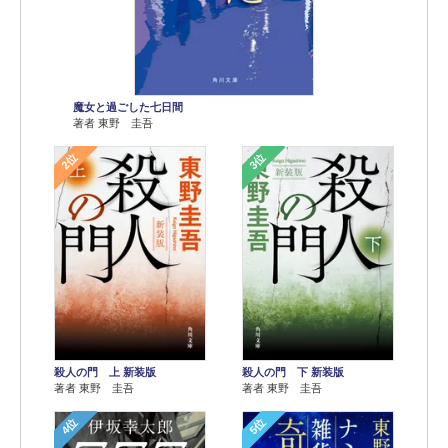
魔女と過ごした七日間
著者 東野 圭吾
2位
3位
殺人の門 上 新装版
殺人の門 下 新装版
著者 東野 圭吾
著者 東野 圭吾
4位
5位