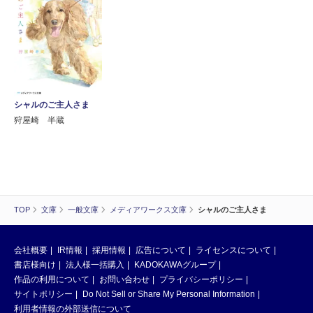
シャルのご主人さま
狩屋崎 半蔵
TOP
文庫
一般文庫
メディアワークス文庫
シャルのご主人さま
会社概要
IR情報
採用情報
広告について
ライセンスについて
書店様向け
法人様一括購入
KADOKAWAグループ
作品の利用について
お問い合わせ
プライバシーポリシー
サイトポリシー
Do Not Sell or Share My Personal Information
利用者情報の外部送信について