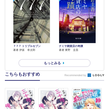
７７７ トリプルセブン
ナミヤ雑貨店の奇蹟
著者 伊坂 幸太郎
著者 東野 圭吾
もっとみる
こちらもおすすめ
Recommended by