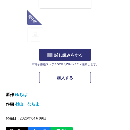
電子版
試し読みをする
※電子書籍ストアBOOK☆WALKERへ移動します。
購入する
原作
ゆちば
作画
村山 なちよ
発売日：
2026年04月09日