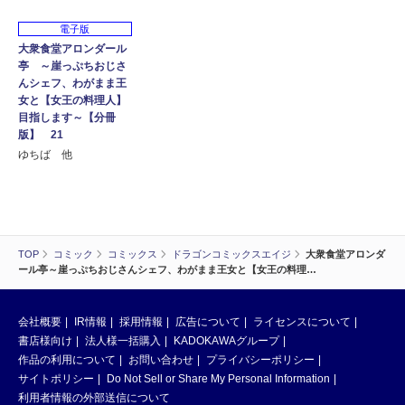
電子版
大衆食堂アロンダール
亭 ～崖っぷちおじさ
んシェフ、わがまま王
女と【女王の料理人】
目指します～【分冊
版】 21
ゆちば 他
TOP
コミック
コミックス
ドラゴンコミックスエイジ
大衆食堂アロンダ
ール亭～崖っぷちおじさんシェフ、わがまま王女と【女王の料理…
会社概要
IR情報
採用情報
広告について
ライセンスについて
書店様向け
法人様一括購入
KADOKAWAグループ
作品の利用について
お問い合わせ
プライバシーポリシー
サイトポリシー
Do Not Sell or Share My Personal Information
利用者情報の外部送信について