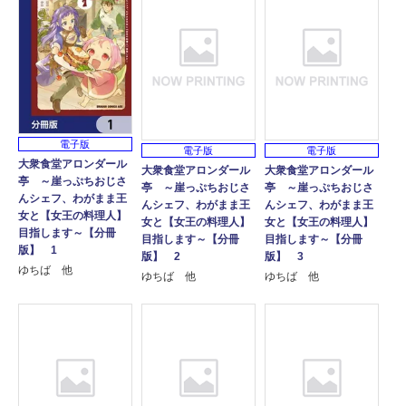
電子版
電子版
電子版
大衆食堂アロンダール
大衆食堂アロンダール
大衆食堂アロンダール
亭 ～崖っぷちおじさ
亭 ～崖っぷちおじさ
亭 ～崖っぷちおじさ
んシェフ、わがまま王
んシェフ、わがまま王
んシェフ、わがまま王
女と【女王の料理人】
女と【女王の料理人】
女と【女王の料理人】
目指します～【分冊
目指します～【分冊
目指します～【分冊
版】 1
版】 2
版】 3
ゆちば 他
ゆちば 他
ゆちば 他