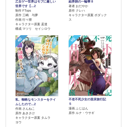
乙女ゲー世界はモブに厳しい
結界師の一輪華 8
世界です【…2
著者 おだやか
制作 FTops
原作 クレハ
原作 三嶋 与夢
キャラクター原案 ボダック
作画 行々狸
ス
キャラクター原案 孟達
構成 マツリ セイシロウ
4位
5位
不老不死少女の苗床旅行記
私、蜘蛛なモンスターをテイ
５
ムしたので…2
漫画 ふじはん
作画 さんねこ
原作 ルナ・ウサギ
原作 あきさけ
キャラクター原案 タムラ
ヨウ