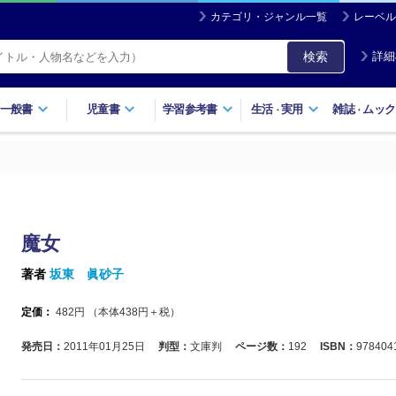
カテゴリ・ジャンル一覧
レーベル
検索
詳細
一般書
児童書
学習参考書
生活
実用
雑誌
ムック
・
・
魔女
著者
坂東 眞砂子
定価：
482
円 （本体
438
円＋税）
発売日：
2011年01月25日
判型：
文庫判
ページ数：
192
ISBN：
978404