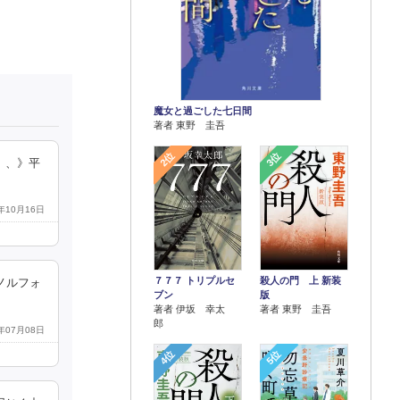
魔女と過ごした七日間
著者 東野 圭吾
2位
3位
、、》平
0年10月16日
７７７ トリプルセ
殺人の門 上 新装
ノルフォ
ブン
版
著者 伊坂 幸太
著者 東野 圭吾
郎
6年07月08日
4位
5位