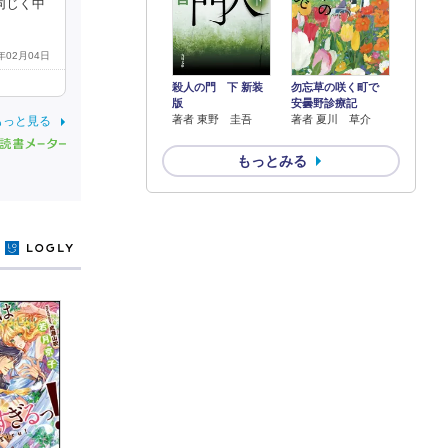
同じく中
4年02月04日
殺人の門 下 新装
勿忘草の咲く町で
版
安曇野診療記
著者 東野 圭吾
著者 夏川 草介
もっと見る
もっとみる
y