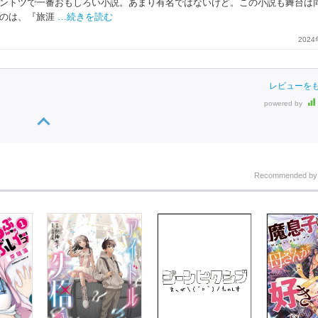
ントツで一番おもしろい小説。あまり有名ではないけど。この小説も舞台は
のは、『旅涯
…続きを読む
202
レビューを
powered by
Recommended b