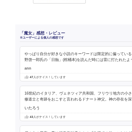
「魔女」感想・レビュー
※ユーザーによる個人の感想です
やっぱり自分が好きな小説のキーワードは限定的に偏っている
野啓一郎氏の「日蝕」(棺桶本)を読んだ時には雷に打たれたよ
ann
47
人がナイス！しています
16世紀のイタリア、ヴェネツィア共和国、フリウリ地方の小
修道士と奇跡をおこすと言われるドナート神父。神の存在を深
いたろう
43
人がナイス！しています