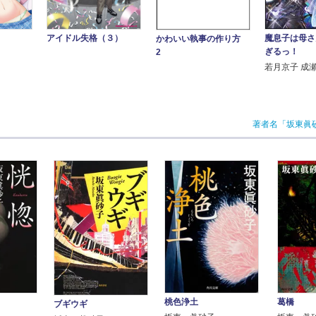
魔息子は母さ
アイドル失格（３）
かわいい執事の作り方
ぎるっ！
2
若月京子 成
著者名「坂東眞
桃色浄土
葛橋
ブギウギ