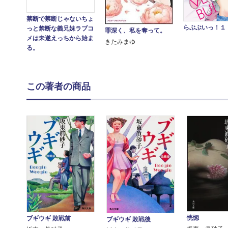
禁断で禁断じゃないちょ
らぶぶいっ！１
っと禁断な義兄妹ラブコ
罪深く、私を奪って。
メは未遂えっちから始ま
きたみまゆ
る。
この著者の商品
恍惚
ブギウギ 敗戦前
ブギウギ 敗戦後