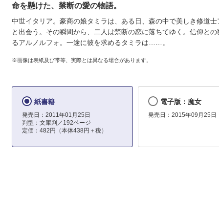
命を懸けた、禁断の愛の物語。
中世イタリア。豪商の娘タミラは、ある日、森の中で美しき修道士
と出会う。その瞬間から、二人は禁断の恋に落ちてゆく。信仰との
るアルノルフォ。一途に彼を求めるタミラは……。
※画像は表紙及び帯等、実際とは異なる場合があります。
紙書籍
電子版：魔女
発売日：2011年01月25日
発売日：2015年09月25日
判型：文庫判／192ページ
定価：482円（本体438円＋税）