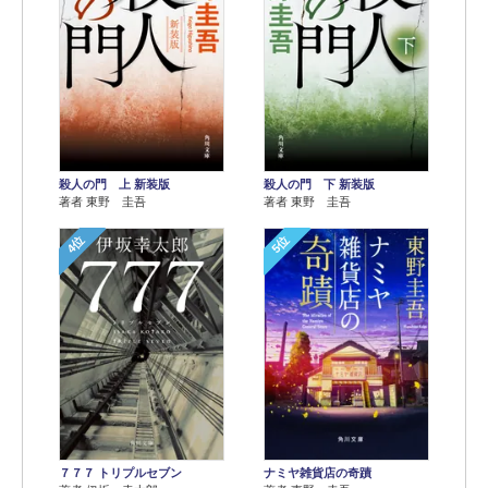
殺人の門 上 新装版
殺人の門 下 新装版
著者 東野 圭吾
著者 東野 圭吾
4位
5位
７７７ トリプルセブン
ナミヤ雑貨店の奇蹟