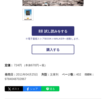
試し読みをする
※電子書籍ストアBOOK☆WALKERへ移動します。
購入する
定価：
724
円
（本体
670
円＋税）
発売日：
2011年04月25日
判型：
文庫判
ページ数：
402
ISBN：
9784048702867
ポスト
シェア
送る