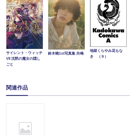
地獄くらやみ花もな
サイレント・ウィッチ
鈴木曉1st写真集 共鳴
き （９）
VII 沈黙の魔女の隠し
ごと
関連作品