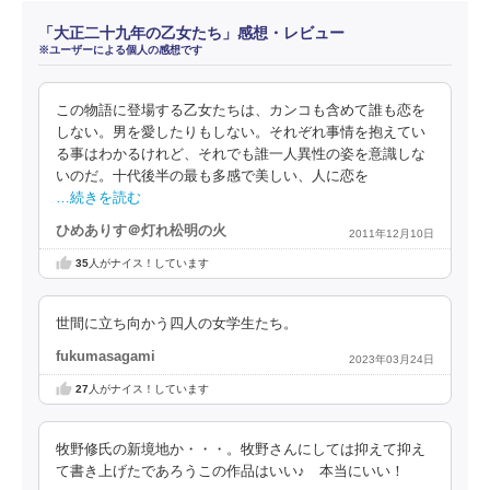
「大正二十九年の乙女たち」感想・レビュー
※ユーザーによる個人の感想です
この物語に登場する乙女たちは、カンコも含めて誰も恋を
しない。男を愛したりもしない。それぞれ事情を抱えてい
る事はわかるけれど、それでも誰一人異性の姿を意識しな
いのだ。十代後半の最も多感で美しい、人に恋を
…続きを読む
ひめありす＠灯れ松明の火
2011年12月10日
35
人がナイス！しています
世間に立ち向かう四人の女学生たち。
fukumasagami
2023年03月24日
27
人がナイス！しています
牧野修氏の新境地か・・・。牧野さんにしては抑えて抑え
て書き上げたであろうこの作品はいい♪ 本当にいい！