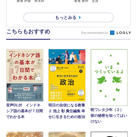
著者 伊坂 幸太郎
著者 東野 圭吾
もっとみる
こちらもおすすめ
Recommended by
音声DL付 インドネ
明日の自信になる教養
呪ワレタ少年（２）
シア語の基本が７日間
２ 池上 彰 責任編集 幸
彼の秘密を知ってはい
でわかる本
せに生きるための政治
けない