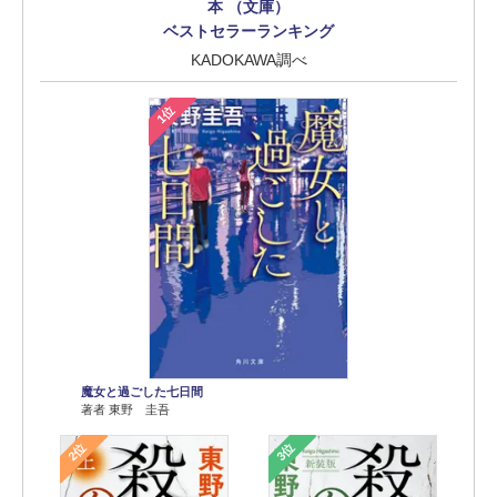
本 （文庫）
ベストセラーランキング
KADOKAWA調べ
1位
魔女と過ごした七日間
著者 東野 圭吾
2位
3位