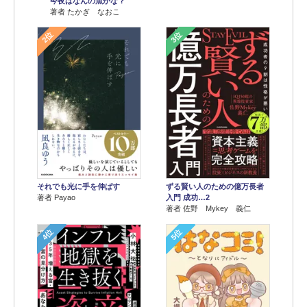
今夜はなんの魚かな？
著者 たかぎ なおこ
2位
3位
それでも光に手を伸ばす
ずる賢い人のための億万長者
著者 Payao
入門 成功…2
著者 佐野 Mykey 義仁
4位
5位