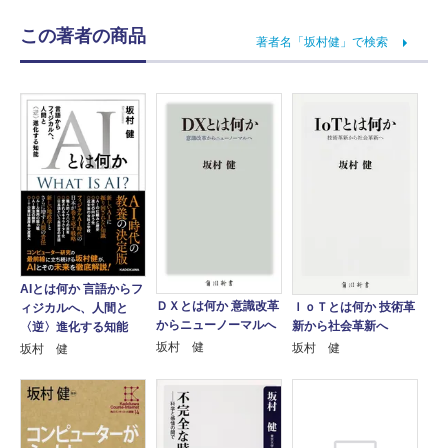
この著者の商品
著者名「坂村健」で検索
AIとは何か 言語からフ
ＤＸとは何か 意識改革
ＩｏＴとは何か 技術革
ィジカルへ、人間と
からニューノーマルへ
新から社会革新へ
〈逆〉進化する知能
坂村 健
坂村 健
坂村 健