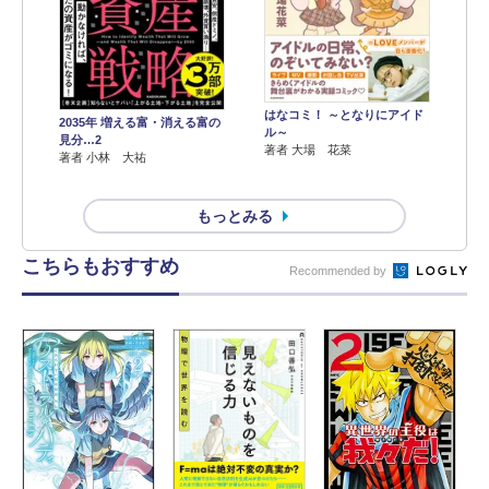
はなコミ！ ～となりにアイド
2035年 増える富・消える富の
ル～
見分…2
著者 大場 花菜
著者 小林 大祐
もっとみる
こちらもおすすめ
Recommended by