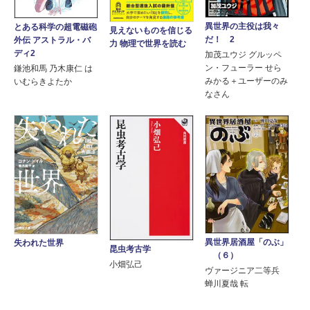
異世界の主役は我々
とある科学の超電磁砲
見えないものを信じる
だ！ 2
外伝 アストラル・バ
力 物理で世界を読む
ディ2
加茂ユウジ グルッペ
ン・フューラー せら
鎌池和馬 乃木康仁 は
みかる＋ユーザーのみ
いむらきよたか
なさん
異世界居酒屋「のぶ」
失われた世界
昆虫考古学
（６）
小畑弘己
ヴァージニア二等兵
蝉川夏哉 転