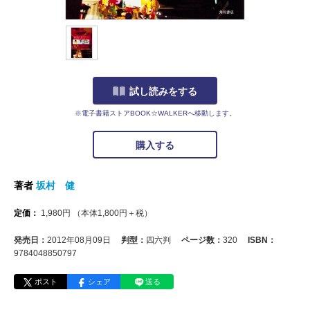
試し読みをする
※電子書籍ストアBOOK☆WALKERへ移動します。
購入する
著者
坂村 健
定価：
1,980
円
（本体
1,800
円＋税）
発売日：
2012年08月09日
判型：
四六判
ページ数：
320
ISBN：
9784048850797
ポスト
シェア
送る