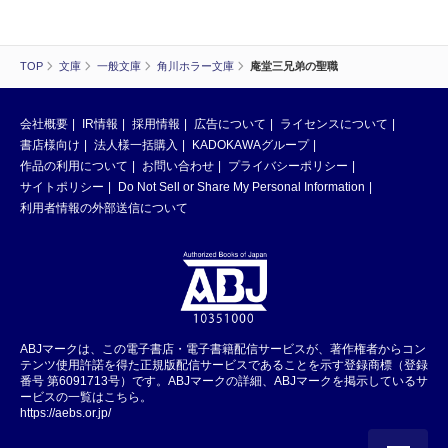
TOP
文庫
一般文庫
角川ホラー文庫
庵堂三兄弟の聖職
会社概要
IR情報
採用情報
広告について
ライセンスについて
書店様向け
法人様一括購入
KADOKAWAグループ
作品の利用について
お問い合わせ
プライバシーポリシー
サイトポリシー
Do Not Sell or Share My Personal Information
利用者情報の外部送信について
ABJマークは、この電子書店・電子書籍配信サービスが、著作権者からコン
テンツ使用許諾を得た正規版配信サービスであることを示す登録商標（登録
番号 第6091713号）です。ABJマークの詳細、ABJマークを掲示しているサ
ービスの一覧はこちら。
https://aebs.or.jp/