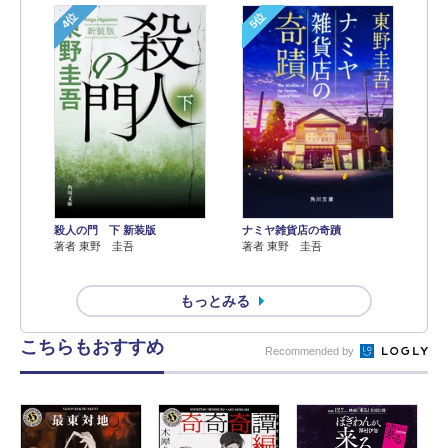
4位
5位
殺人の門 下 新装版
ナミヤ雑貨店の奇蹟
著者 東野 圭吾
著者 東野 圭吾
もっとみる
こちらもおすすめ
Recommended by