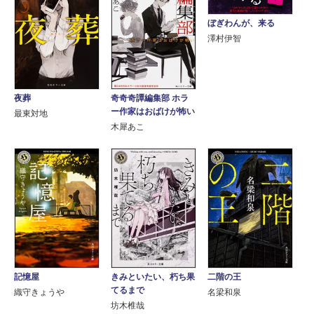
ぼぎわんが、来る
澤村伊智
夜葬
奇奇奇譚編集部 ホラ
ー作家はおばけが怖い
最東対地
木犀あこ
記憶屋
きみといたい、朽ち果
二階の王
てるまで
織守きょうや
名梁和泉
坊木椎哉