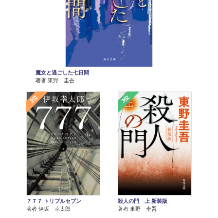
魔女と過ごした七日間
著者 東野 圭吾
2位
3位
７７７ トリプルセブン
殺人の門 上 新装版
著者 伊坂 幸太郎
著者 東野 圭吾