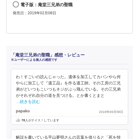
電子版：庵堂三兄弟の聖職
発売日：2019年02月08日
「庵堂三兄弟の聖職」感想・レビュー
※ユーザーによる個人の感想です
わ！すごいの読んじゃった。遺体を加工してカバンやら何
やらに加工して『遺工品』を作る遺工師。その工房の三兄
弟がどいつもこいつもネジがぶっ飛んでいる。その三兄弟
がそれぞれ自分の道を見つける。とか書くとまと
…続きを読む
papako
2019年09月08日
78
人がナイス！しています
解説を書いている平山夢明さんの言葉を借りると「死を悼