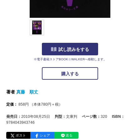
試し読みをする
※電子書籍ストアBOOK☆WALKERへ移動します。
購入する
著者
真藤 順丈
定価：
858
円
（本体
780
円＋税）
発売日：
2010年08月25日
判型：
文庫判
ページ数：
320
ISBN：
9784043943746
ポスト
シェア
送る