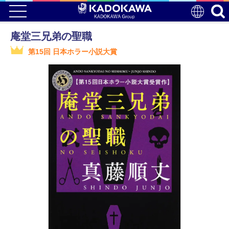
庵堂三兄弟の聖職
第15回 日本ホラー小説大賞