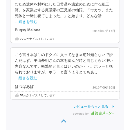
むため遺体を材料にした日常品を遺族のために作る細工
師」を家業とする庵堂家の三兄弟の物語。「ウカツ。また
死体と一緒に寝てしまった。」と始まり、どんな話
…続きを読む
Bugsy Malone
2016年07月17日
70
人がナイス！しています
こう言う本はこのドクメに入ってなきゃ絶対知らないで済
んだはず。平山夢明さんの本を読んだ時と同じくらい凄い
内容なんです。衝撃的と言えばいいのか・・。ホラーと括
られておりますが、ホラーと言うよりとても哀し
…続きを読む
はつばあば
2019年09月16日
59
人がナイス！しています
レビューをもっと見る
powered by