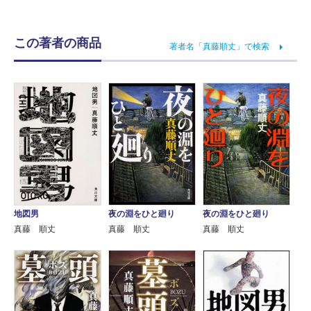
この著者の商品
著者名「真藤順丈」で検索
夜の淵をひと廻り
地図男
夜の淵をひと廻り
真藤 順丈
真藤 順丈
真藤 順丈