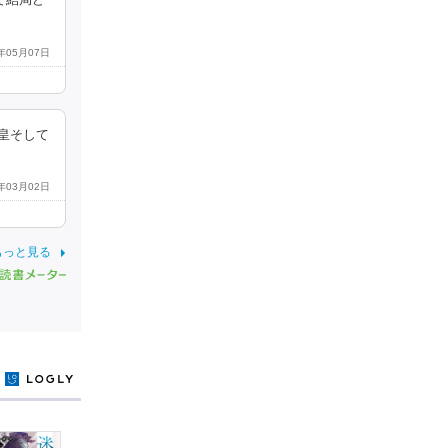
で結局ど
3年05月07日
皇そして
7年03月02日
もっと見る
y