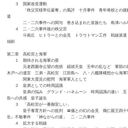
３ 国家改造運動
「秩父宮様帝位簒奪」の風評 十月事件 青年将校との接
遣
二・二六事件への関与 巻き込まれた皇族たち 島津ハル
４ 二・二六事件後の秩父宮
斗南丘 ヒトラーとの会見 トラウトマン工作 戦線派遣
傾斜
第二章 高松宮と海軍
１ 期待される海軍の星
元老西園寺公望の危惧 綏靖天皇 壬申の乱など 軍部の
木戸への遺言 三弟・高松宮 江田島へ 八・八艦隊構想から海軍
関東大震災の慰問 海軍軍人として
２ 皇弟としての時局認識
皇弟の悩み グランド・ハネムーン 時局認識の違い 五
告への共感 皇子誕生
３ 「高松宮が一番御宜しい」
皇子養育方針への批判 〓儀との幻の会見 熾仁親王四十
生』不敬事件 「神ながらの道」 二・二六事件
４ 拡大する戦線