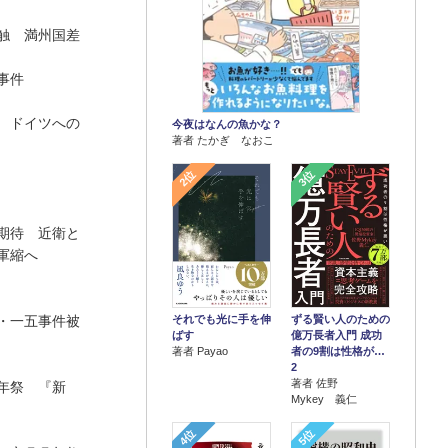
触 満州国差
事件
 ドイツへの
今夜はなんの魚かな？
著者 たかぎ なおこ
2位
3位
期待 近衛と
軍縮へ
それでも光に手を伸
ずる賢い人のための
・一五事件被
ばす
億万長者入門 成功
著者 Payao
者の9割は性格が…
2
著者 佐野
年祭 『新
Mykey 義仁
4位
5位