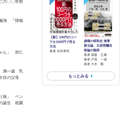
二六〇〇年祭
漏洩 『情報
【新】100円のコー
虚構の昭和史 海軍
ラを1000円で売る
善玉論、石原莞爾名
方法
将論の陥穽
著者 永井孝尚
ゃん」 崇仁
著者 保阪 正康
著者 戸高 一成
著者 大木 毅
 満一歳 乳
もっとみる
０年目の父母
り旅」 ベン
の誕生 祇園