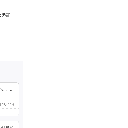
と弟宮
のか。大
5年08月20日