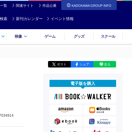
一覧
関連サイト
作品公募
KADOKAWA GROUP INFO
検索
新刊カレンダー
イベント情報
映像
ゲーム
グッズ
スクール
ポスト
シェア
送る
電子版を購入
7034914