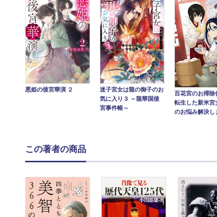
悪姫の後宮華演 ２
迷子宮女は龍の御子のお
百花宮のお掃除
気に入り３ ～龍華国後
転生した新米宮
宮事件帳～
のお悩み解決し
この著者の商品