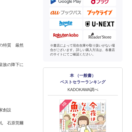
の特質 厳然
※書店によって現在在庫や取り扱いがない場
合がございます。詳しい購入方法は、各書店
のサイトにてご確認ください。
皇族の降下に
本 （一般書）
ベストセラーランキング
KADOKAWA調べ
1位
家創設
礼 石原莞爾