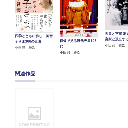
天皇と宮家 消
四季とともに歩む 美智
宮家と孤立す
肖像で見る歴代天皇125
子さま366の言葉
小田部 雄次
代
小田部 雄次
小田部 雄次
関連作品