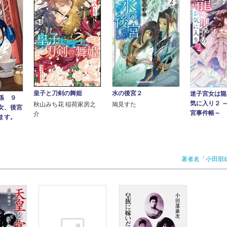
皇子と刀剣の舞姫
水の後宮２
迷子宮女は龍
係 ９
気に入り２ 
秋山みち花 稲荷家房之
鳩見すた
女、後宮
宮事件帳～
介
ます。
著者名「小田部