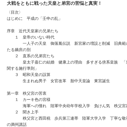
大戦をともに戦った天皇と弟宮の苦悩と真実！
〈目次〉
はじめに 平成の「壬申の乱」
序章 近代天皇家の兄弟たち
１ 皇帝のいない時代
一人子の天皇 御落胤伝説 新宮家の増設と削減 旧典範
たる嫡庶の別
２ 直系の兄弟宮たち
皇太子嘉仁の結婚 健康上の理由 多すぎる傍系皇族 「
関する施行準則」
３ 昭和天皇の誤算
生まれぬ男子 女官改革 胎中天皇論 東宮誕生
第一章 秩父宮の苦衷
１ カーキ色の宮様
海軍への憧れ 陸軍中央幼年学校入学 負けん気 秩父宮
２ 聞き上手
秩父宮と西田税 歩兵第三連帯 陸軍大学入学 丁寧な敬
の満州講話