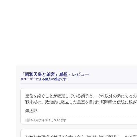
「昭和天皇と弟宮」感想・レビュー
※ユーザーによる個人の感想です
皇位を継ぐことが確定している嫡子と、それ以外の弟たちとの
戦末期の、政治的に確立した皇室を目指す昭和帝と伝統に根ざ
鐵太郎
5
人がナイス！しています