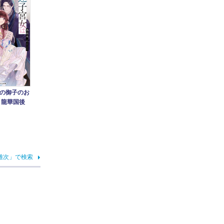
の御子のお
～龍華国後
雄次」で検索