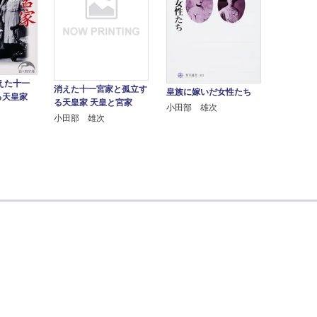
えた十一
消えた十一宮家と孤立す
皇族に嫁いだ女性たち
る天皇家
る天皇家 天皇と宮家
小田部 雄次
小田部 雄次