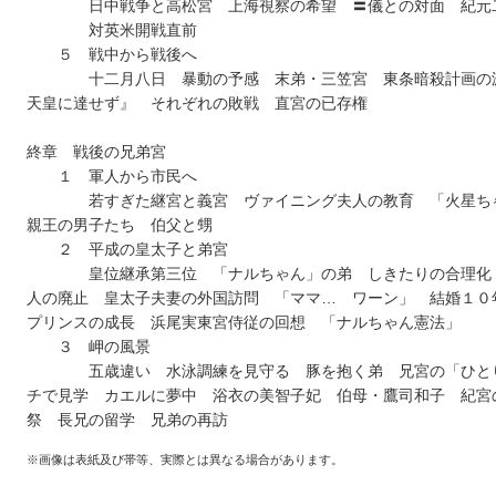
日中戦争と高松宮 上海視察の希望 〓儀との対面 紀元
対英米開戦直前
５ 戦中から戦後へ
十二月八日 暴動の予感 末弟・三笠宮 東条暗殺計画の
天皇に達せず』 それぞれの敗戦 直宮の已存権
終章 戦後の兄弟宮
１ 軍人から市民へ
若すぎた継宮と義宮 ヴァイニング夫人の教育 「火星ち
親王の男子たち 伯父と甥
２ 平成の皇太子と弟宮
皇位継承第三位 「ナルちゃん」の弟 しきたりの合理化
人の廃止 皇太子夫妻の外国訪問 「ママ… ワーン」 結婚１
プリンスの成長 浜尾実東宮侍従の回想 「ナルちゃん憲法」
３ 岬の風景
五歳違い 水泳調練を見守る 豚を抱く弟 兄宮の「ひと
チで見学 カエルに夢中 浴衣の美智子妃 伯母・鷹司和子 紀宮
祭 長兄の留学 兄弟の再訪
※画像は表紙及び帯等、実際とは異なる場合があります。