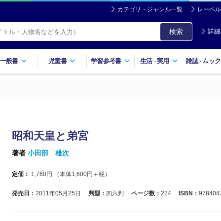
カテゴリ・ジャンル一覧
レーベル
検索
詳細
一般書
児童書
学習参考書
生活
実用
雑誌
ムック
・
・
昭和天皇と弟宮
著者
小田部 雄次
定価：
1,760
円 （本体
1,600
円＋税）
発売日：
2011年05月25日
判型：
四六判
ページ数：
224
ISBN：
978404