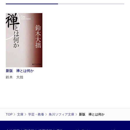
新版 禅とは何か
鈴木 大拙
TOP
文庫
学芸・教養
角川ソフィア文庫
新版 禅とは何か