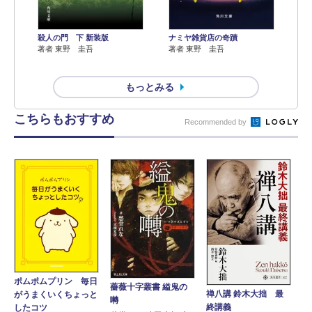
殺人の門 下 新装版
ナミヤ雑貨店の奇蹟
著者 東野 圭吾
著者 東野 圭吾
もっとみる
こちらもおすすめ
Recommended by
ポムポムプリン 毎日
薔薇十字叢書 縊鬼の
禅八講 鈴木大拙 最
がうまくいくちょっと
囀
終講義
したコツ