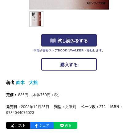
試し読みをする
※電子書籍ストアBOOK☆WALKERへ移動します。
購入する
著者
鈴木 大拙
定価：
836
円
（本体
760
円＋税）
発売日：
2008年12月25日
判型：
文庫判
ページ数：
272
ISBN：
9784044076023
ポスト
シェア
送る