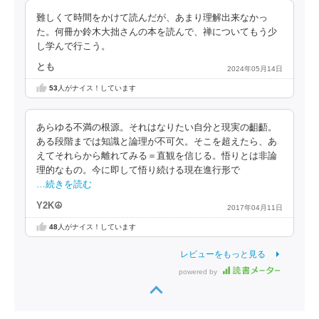
難しくて時間をかけて読んだが、あまり理解出来なかっ
た。何冊か鈴木大拙さんの本を読んで、禅についてもう少
し学んで行こう。
とも
2024年05月14日
53
人がナイス！しています
あらゆる不満の根源。それはなりたい自分と現実の齟齬。
ある段階までは知識と論理が不可欠。そこを超えたら、あ
えてそれらから離れてみる＝直観を信じる。悟りとは非論
理的なもの。今に即して悟り続ける現在進行形で
…続きを読む
Y2K☮
2017年04月11日
48
人がナイス！しています
レビューをもっと見る
powered by