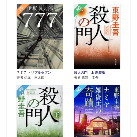
2位
3位
７７７ トリプルセブン
殺人の門 上 新装版
著者 伊坂 幸太郎
著者 東野 圭吾
4位
5位