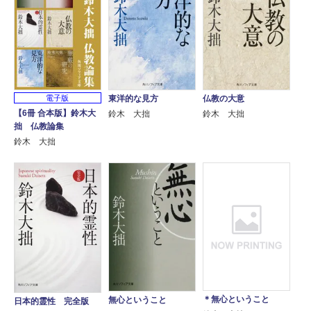
電子版
東洋的な見方
仏教の大意
【6冊 合本版】鈴木大
鈴木 大拙
鈴木 大拙
拙 仏教論集
鈴木 大拙
＊無心ということ
無心ということ
日本的霊性 完全版