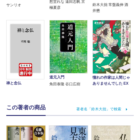
愁堂れな 遠田志帆 京
鈴木大拙 常盤義伸 酒
サンリオ
極夏彦
井懋
道元入門
憧れの作家は人間じゃ
禅と念仏
ありませんでした EX
角田泰隆 谷口広樹
この著者の商品
著者名「鈴木大拙」で検索