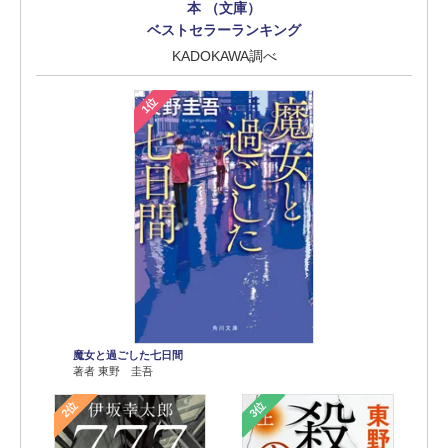
本 （文庫）
ベストセラーランキング
KADOKAWA調べ
1位
魔女と過ごした七日間
著者 東野 圭吾
2位
3位