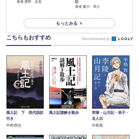
著者 東野 圭吾
記
著者 夏川 草介
もっとみる
こちらもおすすめ
Recommended by
風土記 下 現代語訳
李陵・山月記・弟子・
風土記謎解き散歩
付き
名人伝
中村啓信
中島敦