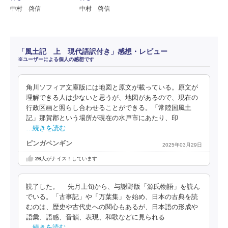
中村 啓信
中村 啓信
「風土記 上 現代語訳付き」感想・レビュー
※ユーザーによる個人の感想です
角川ソフィア文庫版には地図と原文が載っている。原文が
理解できる人は少ないと思うが、地図があるので、現在の
行政区画と照らし合わせることができる。「常陸国風土
記」那賀郡という場所が現在の水戸市にあたり、印
…続きを読む
ピンガペンギン
2025年03月29日
26
人がナイス！しています
読了した。 先月上旬から、与謝野版「源氏物語」を読ん
でいる。「古事記」や「万葉集」を始め、日本の古典を読
むのは、歴史や古代史への関心もあるが、日本語の形成や
語彙、語感、音韻、表現、和歌などに見られる
…続きを読む