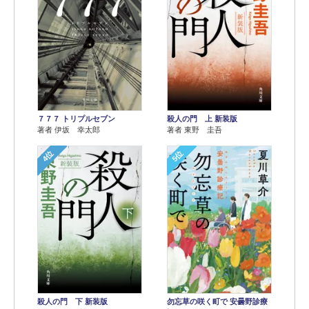
７７７ トリプルセブン
殺人の門 上 新装版
著者 伊坂 幸太郎
著者 東野 圭吾
4位
5位
殺人の門 下 新装版
勿忘草の咲く町で 安曇野診療