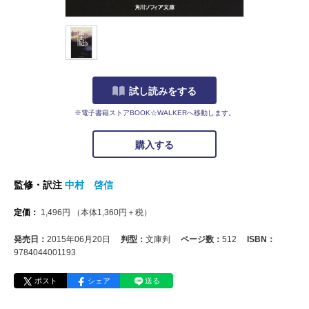
試し読みをする
※電子書籍ストアBOOK☆WALKERへ移動します。
購入する
監修・訳注
中村 啓信
定価：
1,496
円
（本体
1,360
円＋税）
発売日：
2015年06月20日
判型：
文庫判
ページ数：
512
ISBN：
9784044001193
ポスト
シェア
送る