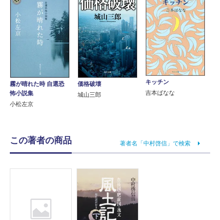
キッチン
霧が晴れた時 自選恐
価格破壊
吉本ばなな
怖小説集
城山三郎
小松左京
この著者の商品
著者名「中村啓信」で検索