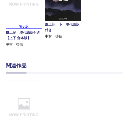
風土記 下 現代語訳
電子版
付き
風土記 現代語訳付き
中村 啓信
【上下 合本版】
中村 啓信
関連作品