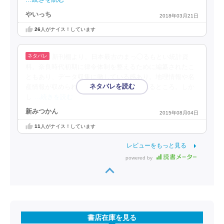
やいっち
2018年03月21日
26
人がナイス！しています
新刊棚より。日本最古のまっ◯るもとい統計資
料。奈良時代初期に律令体制を整えるために編纂されたこ
ともあり、データ収集に徹している感あり。地理情報や名
産情報が収められていることはよく知られるところ。しか
し
…続きを読む
新みつかん
2015年08月04日
11
人がナイス！しています
レビューをもっと見る
powered by
書店在庫を見る