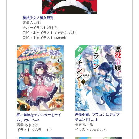
魔法少女ノ魔女裁判
著者 Acacia
カバーイラスト 梅まろ
口絵・本文イラスト すがわら おむ
口絵・本文イラスト maruchi
2位
3位
悪役令嬢、ブラコンにジョブ
私、蜘蛛なモンスターをテイ
チェンジし…2
ムしたので…2
著者 浜千鳥
著者 あきさけ
イラスト 八美☆わん
イラスト タムラ ヨウ