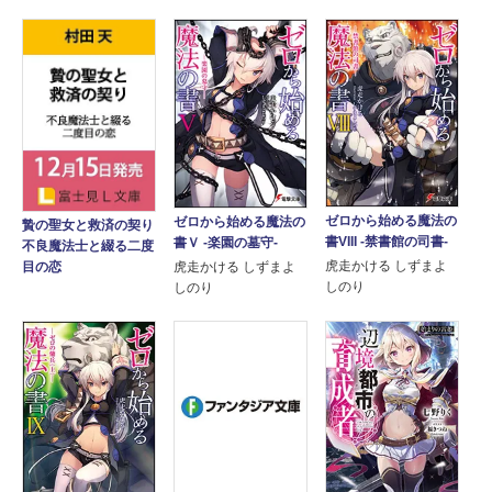
ゼロから始める魔法の
ゼロから始める魔法の
贄の聖女と救済の契り
書VIII -禁書館の司書-
書Ｖ ‐楽園の墓守‐
不良魔法士と綴る二度
虎走かける しずまよ
目の恋
虎走かける しずまよ
しのり
しのり