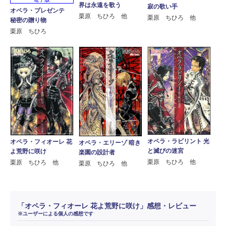
界は永遠を歌う
寂の歌い手
オペラ・プレゼンテ
栗原 ちひろ 他
栗原 ちひろ 他
秘密の贈り物
栗原 ちひろ
オペラ・ラビリント 光
オペラ・フィオーレ 花
オペラ・エリーゾ 暗き
と滅びの迷宮
よ荒野に咲け
楽園の設計者
栗原 ちひろ 他
栗原 ちひろ 他
栗原 ちひろ 他
「オペラ・フィオーレ 花よ荒野に咲け」感想・レビュー
※ユーザーによる個人の感想です