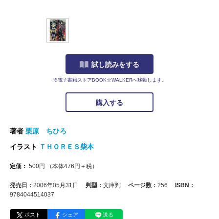
試し読みをする
※電子書籍ストアBOOK☆WALKERへ移動します。
購入する
著者
栗原 ちひろ
イラスト
ＴＨＯＲＥＳ柴本
定価：
500
円
（本体
476
円＋税）
発売日：
2006年05月31日
判型：
文庫判
ページ数：
256
ISBN：
9784044514037
ポスト
シェア
送る