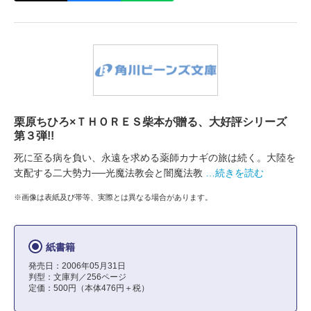
栗原ちひろ×ＴＨＯＲＥＳ柴本が贈る、大好評シリーズ
第３弾!!
死に至る病を負い、永遠を求める薬師カナギの旅は続く。大陸を
支配する二大勢力──光魔法教会と闇魔法教
…続きを読む
※画像は表紙及び帯等、実際とは異なる場合があります。
紙書籍
発売日：2006年05月31日
判型：文庫判／256ページ
定価：500円（本体476円＋税）