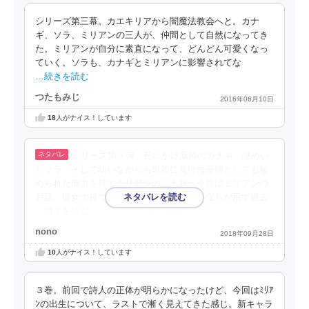
シリーズ第三幕。カエキリアから闇魔法教会へと。カナ
ギ、ソラ、ミリアンの三人が、仲間として自然になってき
た。ミリアンが自分に素直になって、どんどん可愛くなっ
ていく。ソラも、カナギとミリアンに影響されてな
…続きを読む
つたもみじ
2016年06月10日
18
人がナイス！しています
シリーズ第３弾。死にかけ薬師のカナギ、謎めい
たソラ、そして幼いながらも暗殺に長け魔導師としても秘
められた能力を持つミリアンの三人旅。今回はミリアンの
お話。彼女の持つ力とは？そして謎の生い立ちが示す過去
…続きを読む
nono
2018年09月28日
10
人がナイス！しています
３巻。前回で詩人の正体が明らかになったけど、今回はﾐﾘｱ
ﾝの出生について、ラストで漸く見えてきた感じ。新キャラ