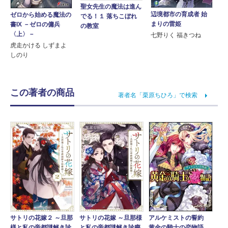
聖女先生の魔法は進ん
辺境都市の育成者 始
ゼロから始める魔法の
でる！１ 落ちこぼれ
まりの雷姫
書IX －ゼロの傭兵
の教室
〈上〉－
七野りく 福きつね
虎走かける しずまよ
しのり
この著者の商品
著者名「栗原ちひろ」で検索
アルケミストの誓約
サトリの花嫁２ ～旦那
サトリの花嫁 ～旦那様
黄金の騎士の恋物語
様と私の帝都謎解き診
と私の帝都謎解き診療