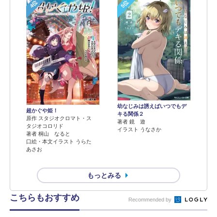
4位
5位
幼なじみは誘えばいつでもデ
超かぐや姫！
キる関係２
原作 スタジオクロマト・ス
著者 鏡 遊
タジオコロリド
イラスト うなさか
著者 桐山 なると
口絵・本文イラスト うらた
あさお
もっとみる
こちらもおすすめ
Recommended by