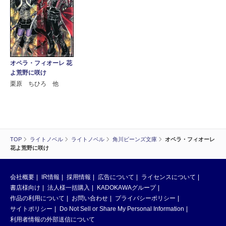
オペラ・フィオーレ 花
よ荒野に咲け
栗原 ちひろ 他
TOP
ライトノベル
ライトノベル
角川ビーンズ文庫
オペラ・フィオーレ
花よ荒野に咲け
会社概要
IR情報
採用情報
広告について
ライセンスについて
書店様向け
法人様一括購入
KADOKAWAグループ
作品の利用について
お問い合わせ
プライバシーポリシー
サイトポリシー
Do Not Sell or Share My Personal Information
利用者情報の外部送信について