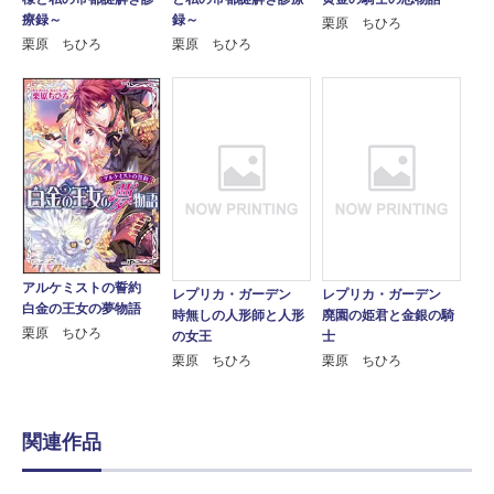
療録～
録～
栗原 ちひろ
栗原 ちひろ
栗原 ちひろ
アルケミストの誓約
レプリカ・ガーデン
レプリカ・ガーデン
白金の王女の夢物語
時無しの人形師と人形
廃園の姫君と金銀の騎
栗原 ちひろ
の女王
士
栗原 ちひろ
栗原 ちひろ
関連作品