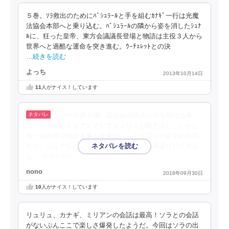
５巻。ｿﾗ救出のためにﾊﾞｼｭﾗｰﾙと手を組むｶﾅｷﾞ一行は光魔
法協会本部へと乗り込む。ﾊﾞｼｭﾗｰﾙの隣から姿を消したｼｭﾅ
ﾙに、狂った皇帝、東方会議議長登場と物語は主役３人から
世界へと過酷な運命を突き進む。ｳｰﾁｪﾚｯﾄとの決
…続きを読む
よっち
2013年10月14日
11
人がナイス！しています
シリーズ第５弾。囚われの詩人ソラを助ける為
に、カナギとミリアンそしてリュリュが動き出し、しかし
今一歩の所で助ける事も出来ない。ミリアンの双子の片割
れや、シュナルの過去、狂気の皇帝の想い等盛りだくさん
な
…続きを読む
nono
2018年09月30日
10
人がナイス！しています
リュリュ、カナギ、ミリアンの会話は最高！ソラとの会話
がないぶんここで楽しさ爆発したようだ。今回はソラの出