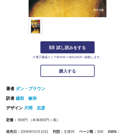
試し読みをする
※電子書籍ストアBOOK☆WALKERへ移動します。
購入する
著者
ダン・ブラウン
訳者
越前 敏弥
デザイン
片岡 忠彦
定価：
968
円
（本体
880
円＋税）
発売日：
2006年03月10日
判型：
文庫判
ページ数：
308
ISBN：