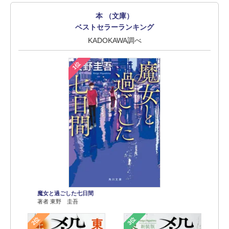
本 （文庫）
ベストセラーランキング
KADOKAWA調べ
1位
魔女と過ごした七日間
著者 東野 圭吾
2位
3位