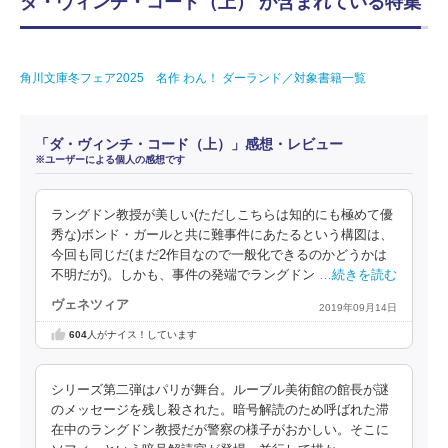
ダ・ヴィンチ・コード（上） が含まれている特集
角川文庫冬フェア2025 名作 わん！ ダーランド／対象書籍一覧
「ダ・ヴィンチ・コード（上）」感想・レビュー
※ユーザーによる個人の感想です
ラングドン教授が美しい(ただしこちらは知的にも極めて優
秀な)ボンド・ガールと共に難事件にあたるという構図は、
今回も同じだ(まだ2作目なので一般化できるのかどうかは
不明だが)。しかも、事件の発端でラングドン
…続きを読む
ヴェネツィア
2019年09月14日
604
人がナイス！しています
シリーズ第二弾はパリが舞台。ルーブル美術館の館長が謎
のメッセージを残し殺された。暗号解読のため呼ばれた滞
在中のラングドン教授だが警察の様子がおかしい。そこに