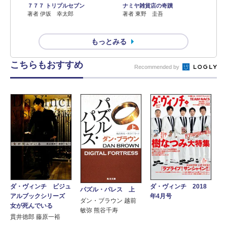
７７７ トリプルセブン
ナミヤ雑貨店の奇蹟
著者 伊坂 幸太郎
著者 東野 圭吾
もっとみる
こちらもおすすめ
Recommended by
ダ・ヴィンチ ビジュ
ダ・ヴィンチ 2018
パズル・パレス 上
アルブックシリーズ
年4月号
ダン・ブラウン 越前
女が死んでいる
敏弥 熊谷千寿
貫井徳郎 藤原一裕