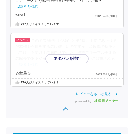
ソフィーという暗号解読官が登場。並行して描か
…続きを読む
zero1
2020年05月30日
217
人がナイス！しています
このミス!海外《2005年》第4位。上巻にあたりま
だ本作を評価をするのは難しいのですが、現段階の所感と
しては、予想以上の面白さでした。序章でルーブル美術館
の館長であるジャック・ソニエ−ルが何者かに襲撃される
…続きを読む
☆彗星☆
2022年11月06日
170
人がナイス！しています
レビューをもっと見る
powered by