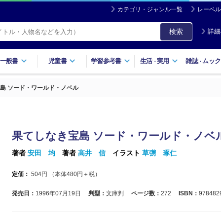
カテゴリ・ジャンル一覧
レーベル
検索
詳細
一般書
児童書
学習参考書
生活
実用
雑誌
ムック
・
・
島 ソード・ワールド・ノベル
果てしなき宝島 ソード・ワールド・ノベ
著者
安田 均
著者
高井 信
イラスト
草彅 琢仁
定価：
504
円 （本体
480
円＋税）
発売日：
1996年07月19日
判型：
文庫判
ページ数：
272
ISBN：
978482