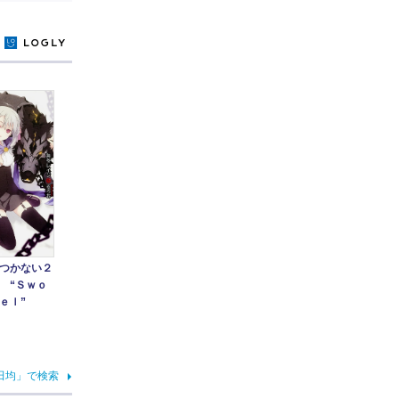
y
つかない２
 “Ｓｗｏ
ｅｌ”
田均」で検索