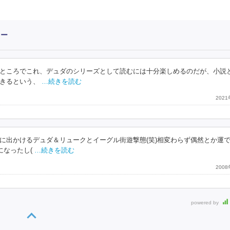
ュー
ところでこれ、デュダのシリーズとして読むには十分楽しめるのだが、小説
きるという、
…続きを読む
202
に出かけるデュダ＆リュークとイーグル街遊撃態(笑)相変わらず偶然とか運
になったし(
…続きを読む
200
powered by