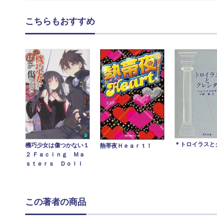
こちらもおすすめ
＊トロイラスと
機巧少女は傷つかない１
熱帯夜Ｈｅａｒｔ！
２ Ｆａｃｉｎｇ Ｍａ
ｓｔｅｒｓ Ｄｏｌｌ
この著者の商品