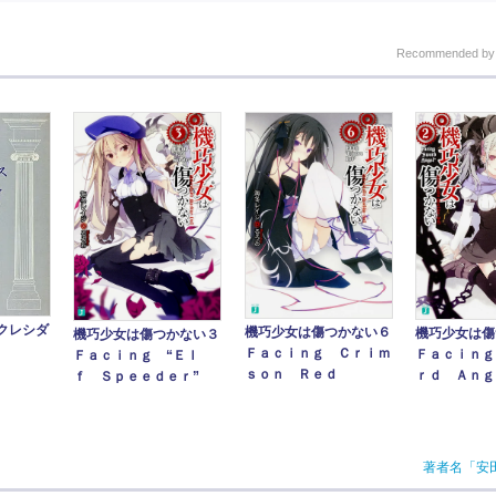
Recommended b
クレシダ
機巧少女は傷つかない６
機巧少女は傷
機巧少女は傷つかない３
Ｆａｃｉｎｇ Ｃｒｉｍ
Ｆａｃｉｎｇ
Ｆａｃｉｎｇ “Ｅｌ
ｓｏｎ Ｒｅｄ
ｒｄ Ａｎｇ
ｆ Ｓｐｅｅｄｅｒ”
著者名「安