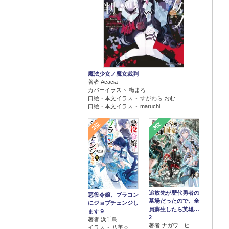
魔法少女ノ魔女裁判
著者 Acacia
カバーイラスト 梅まろ
口絵・本文イラスト すがわら おむ
口絵・本文イラスト maruchi
2位
3位
追放先が歴代勇者の
悪役令嬢、ブラコン
墓場だったので、全
にジョブチェンジし
員蘇生したら英雄…
ます９
2
著者 浜千鳥
著者 ナガワ ヒ
イラスト 八美☆