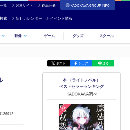
一覧
関連サイト
作品公募
KADOKAWA GROUP INFO
検索
新刊カレンダー
イベント情報
映像
ゲーム
グッズ
スクール
ポスト
シェア
送る
ル
本 （ライトノベル）
ベストセラーランキング
KADOKAWA調べ
1位
9126912