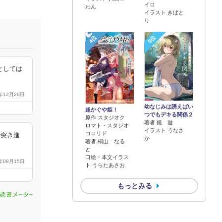
イロ
わん
イラスト きばと
り
4位
5位
としては
1年12月26日
幼なじみは誘えばい
超かぐや姫！
つでもデキる関係２
原作 スタジオク
著者 鏡 遊
ロマト・スタジオ
イラスト うなさ
コロリド
で突き進
か
著者 桐山 なる
と
口絵・本文イラス
8年08月15日
ト うらたあさお
もっとみる