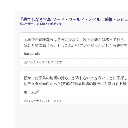
「果てしなき宝島 ソード・ワールド・ノベル」感想・レビ
※ユーザーによる個人の感想です
宝島での冒険部分は意外に少なく、次々と舞台は移って行く。
随分と雑に感じる。もしこれがリプレイだったとしたら納得で
barcarola
3
人がナイス！しています
預かった宝島の地図の持ち主が表れないのを良いことに宝探し
むデュダが面白かった(笑)偶然麻薬組織の摘発にも協力する形
ホームズ
0
人がナイス！しています