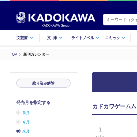
文芸書
文庫
ライトノベル
コミック
TOP
新刊カレンダー
絞り込み解除
発売月を指定する
カドカワゲームム
前月
今月
1
来月