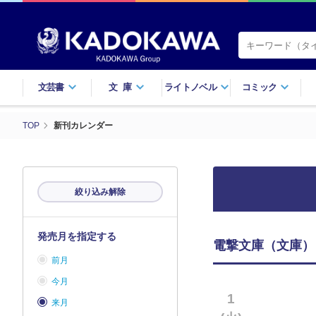
文芸書
文庫
ライトノベル
コミック
TOP
新刊カレンダー
絞り込み解除
発売月を指定する
電撃文庫（文庫） 
前月
今月
1
来月