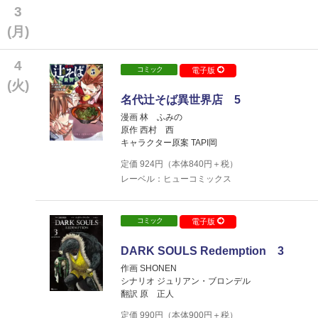
3
(月)
4
コミック
電子版
(火)
名代辻そば異世界店 5
漫画 林 ふみの
原作 西村 西
キャラクター原案 TAPI岡
定価
924
円（本体
840
円＋税）
レーベル：ヒューコミックス
コミック
電子版
DARK SOULS Redemption 3
作画 SHONEN
シナリオ ジュリアン・ブロンデル
翻訳 原 正人
定価
990
円（本体
900
円＋税）