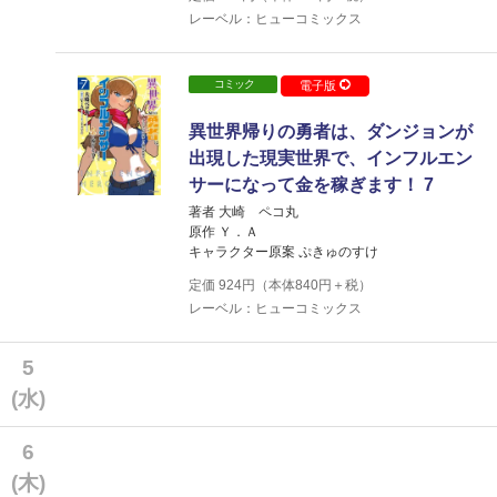
レーベル：ヒューコミックス
コミック
電子版
異世界帰りの勇者は、ダンジョンが
出現した現実世界で、インフルエン
サーになって金を稼ぎます！ 7
著者 大崎 ペコ丸
原作 Ｙ．Ａ
キャラクター原案 ぷきゅのすけ
定価
924
円（本体
840
円＋税）
レーベル：ヒューコミックス
5
(水)
6
(木)