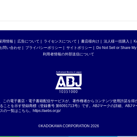
採用情報
広告について
ライセンスについて
書店様向け
法人様一括購入
K
お問い合わせ
プライバシーポリシー
サイトポリシー
Do Not Sell or Share My
利用者情報の外部送信について
は、この電子書店・電子書籍配信サービスが、著作権者からコンテンツ使用許諾を得
ることを示す登録商標（登録番号 第6091713号）です。ABJマークの詳細、ABJ
スの一覧はこちら。
https://aebs.or.jp/
©KADOKAWA CORPORATION 2026