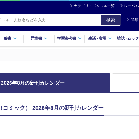
カテゴリ・ジャンル一覧
レーベル
検索
詳細
一般書
児童書
学習参考書
生活
実用
雑誌
ムック
・
・
2026年8月の新刊カレンダー
MIC（コミック） 2026年8月の新刊カレンダー