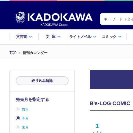
文芸書
文庫
ライトノベル
コミック
TOP
新刊カレンダー
絞り込み解除
発売月を指定する
B's-LOG CO
前月
今月
1
来月