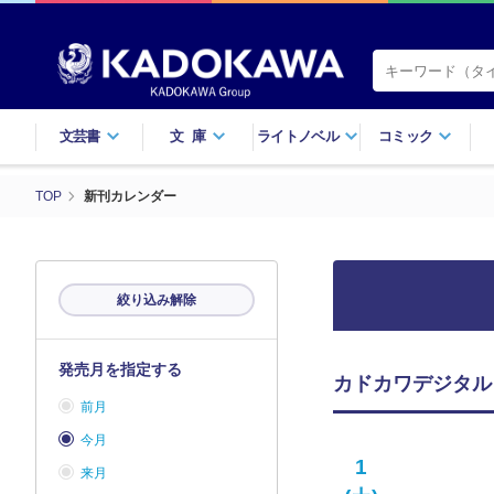
文芸書
文庫
ライトノベル
コミック
TOP
新刊カレンダー
絞り込み解除
発売月を指定する
カドカワデジタル
前月
今月
1
来月