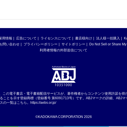
採用情報
広告について
ライセンスについて
書店様向け
法人様一括購入
K
お問い合わせ
プライバシーポリシー
サイトポリシー
Do Not Sell or Share My
利用者情報の外部送信について
は、この電子書店・電子書籍配信サービスが、著作権者からコンテンツ使用許諾を得
ることを示す登録商標（登録番号 第6091713号）です。ABJマークの詳細、ABJ
スの一覧はこちら。
https://aebs.or.jp/
©KADOKAWA CORPORATION 2026