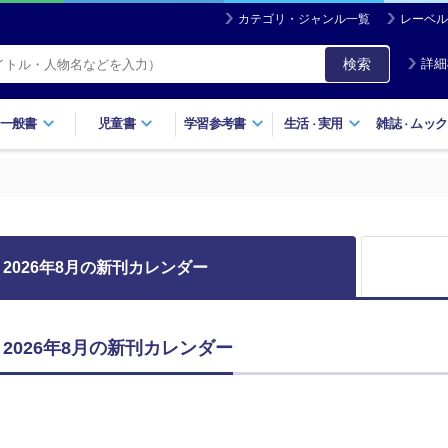
カテゴリ・ジャンル一覧
レーベル
検索
詳細
一般書
児童書
学習参考書
生活
実用
雑誌
ムック
・
・
2026年8月の新刊カレンダー
2026年8月の新刊カレンダー