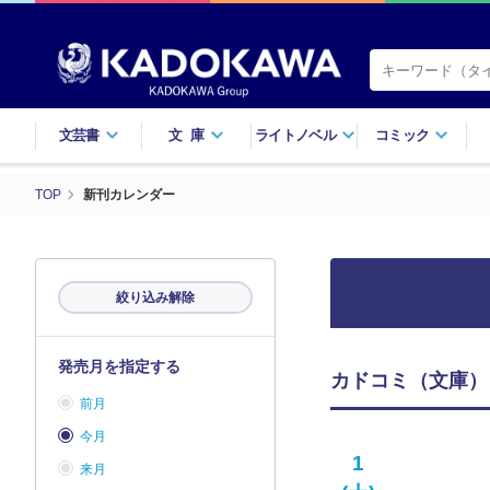
文芸書
文庫
ライトノベル
コミック
TOP
新刊カレンダー
絞り込み解除
発売月を指定する
カドコミ（文庫） 
前月
今月
1
来月