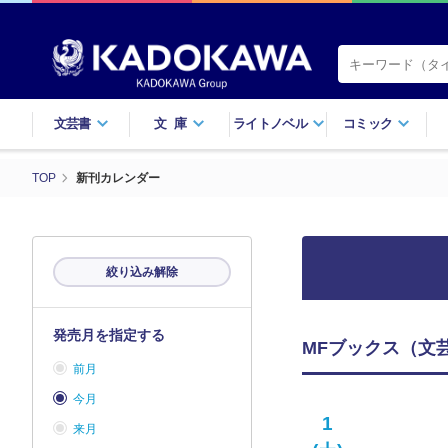
文芸書
文庫
ライトノベル
コミック
TOP
新刊カレンダー
絞り込み解除
発売月を指定する
MFブックス（文芸
前月
今月
1
来月