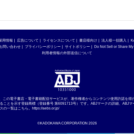
採用情報
広告について
ライセンスについて
書店様向け
法人様一括購入
K
お問い合わせ
プライバシーポリシー
サイトポリシー
Do Not Sell or Share My
利用者情報の外部送信について
は、この電子書店・電子書籍配信サービスが、著作権者からコンテンツ使用許諾を得
ることを示す登録商標（登録番号 第6091713号）です。ABJマークの詳細、ABJ
スの一覧はこちら。
https://aebs.or.jp/
©KADOKAWA CORPORATION 2026