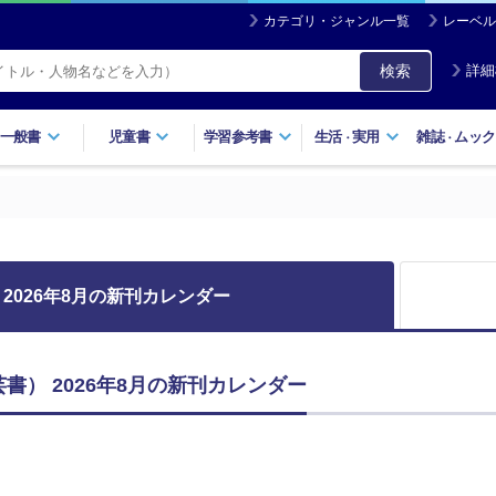
カテゴリ・ジャンル一覧
レーベル
検索
詳細
一般書
児童書
学習参考書
生活
実用
雑誌
ムック
・
・
2026年8月の新刊カレンダー
書） 2026年8月の新刊カレンダー