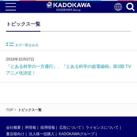
トピックス一覧
タグ一覧をみる
2018年10月07日
『とある科学の一方通行』、『とある科学の超電磁砲』第3期 TV
アニメ化決定！
TOP
トピックス一覧
会社概要
IR情報
採用情報
広告について
ライセンスについて
書店様向け
法人様一括購入
KADOKAWAグループ