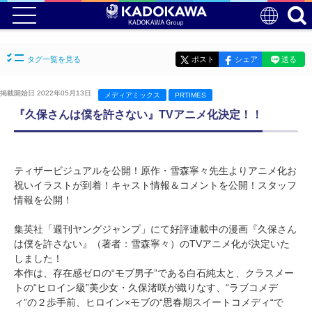
タグ一覧を見る
ポスト
シェア
送る
掲載開始日 2022年05月13日
メディアミックス
PRTIMES
『久保さんは僕を許さない』TVアニメ化決定！！
ティザービジュアルを公開！原作・雪森寧々先生よりアニメ化お
祝いイラストが到着！キャスト情報＆コメントを公開！スタッフ
情報を公開！
集英社「週刊ヤングジャンプ」にて好評連載中の漫画『久保さん
は僕を許さない』（著者：雪森寧々）のTVアニメ化が決定いた
しました！
本作は、存在感ゼロの“モブ男子”である白石純太と、クラスメー
トの“ヒロイン級”美少女・久保渚咲が織りなす、“ラブコメデ
ィ”の２歩手前、ヒロイン×モブの“思春期スイートコメディ“で