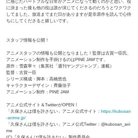
に感じたハートフルな日常がアニメになって動くのかと思い、役
に決まった後も他の役は誰が演じてくださるのだろうとワクワク
してました。放送までまだ日がありますが是非原作を読んで心待
ちにしてくださると嬉しいです。
スタッフ情報を公開！
アニメスタッフの情報も公開となりました！監督は古賀一臣氏、
アニメーション制作を手掛けるのはPINE JAMです。
原作：雪森寧々（集英社「週刊ヤングジャンプ」連載）
監督：古賀一臣
シリーズ構成・脚本：高橋悠也
キャラクターデザイン：齊藤佳子
アニメーション制作：PINE JAM
アニメ公式サイト＆TwitterがOPEN！
「久保さんは僕を許さない」アニメ公式サイト：
https://kubosan
-anime.jp/
「久保さんは僕を許さない」アニメ公式Twitter：@kubosan_ani
me
(C)『久保さんは僕を許さない』製作委員会