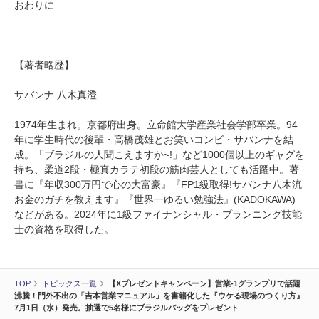
おわりに
【著者略歴】
サバンナ 八木真澄
1974年生まれ。京都府出身。立命館大学産業社会学部卒業。94
年に学生時代の後輩・高橋茂雄とお笑いコンビ・サバンナを結
成。「ブラジルの人聞こえますか~!」など1000個以上のギャグを
持ち、柔道2段・極真カラテ初段の筋肉芸人としても活躍中。著
書に『年収300万円で心の大富豪』『FP1級取得!サバンナ八木流
お金のガチを教えます』『世界一ゆるい勉強法』(KADOKAWA)
などがある。2024年に1級ファイナンシャル・プランニング技能
士の資格を取得した。
TOP
トピックス一覧
【Xプレゼントキャンペーン】営業-1グランプリで話題
沸騰！門外不出の「吉本営業マニュアル」を書籍化した『ウケる現場のつくり方』
7月1日（水）発売。抽選で5名様にブラジルバッグをプレゼント