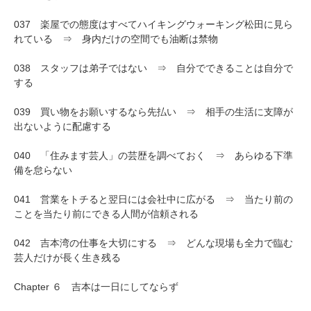
037 楽屋での態度はすべてハイキングウォーキング松田に見ら
れている ⇒ 身内だけの空間でも油断は禁物
038 スタッフは弟子ではない ⇒ 自分でできることは自分で
する
039 買い物をお願いするなら先払い ⇒ 相手の生活に支障が
出ないように配慮する
040 「住みます芸人」の芸歴を調べておく ⇒ あらゆる下準
備を怠らない
041 営業をトチると翌日には会社中に広がる ⇒ 当たり前の
ことを当たり前にできる人間が信頼される
042 吉本湾の仕事を大切にする ⇒ どんな現場も全力で臨む
芸人だけが長く生き残る
Chapter ６ 吉本は一日にしてならず