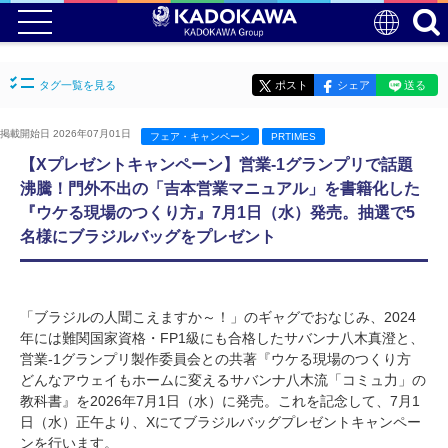
タグ一覧を見る
ポスト
シェア
送る
掲載開始日 2026年07月01日
フェア・キャンペーン
PRTIMES
【Xプレゼントキャンペーン】営業-1グランプリで話題
沸騰！門外不出の「吉本営業マニュアル」を書籍化した
『ウケる現場のつくり方』7月1日（水）発売。抽選で5
名様にブラジルバッグをプレゼント
「ブラジルの人聞こえますか～！」のギャグでおなじみ、2024
年には難関国家資格・FP1級にも合格したサバンナ八木真澄と、
営業-1グランプリ製作委員会との共著『ウケる現場のつくり方
どんなアウェイもホームに変えるサバンナ八木流「コミュ力」の
教科書』を2026年7月1日（水）に発売。これを記念して、7月1
日（水）正午より、Xにてブラジルバッグプレゼントキャンペー
ンを行います。