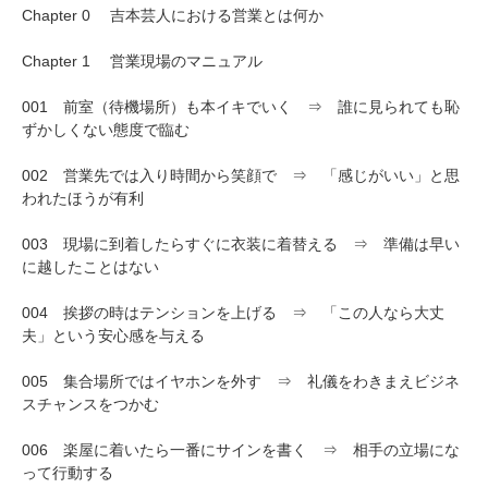
Chapter 0 吉本芸人における営業とは何か
Chapter 1 営業現場のマニュアル
001 前室（待機場所）も本イキでいく ⇒ 誰に見られても恥
ずかしくない態度で臨む
002 営業先では入り時間から笑顔で ⇒ 「感じがいい」と思
われたほうが有利
003 現場に到着したらすぐに衣装に着替える ⇒ 準備は早い
に越したことはない
004 挨拶の時はテンションを上げる ⇒ 「この人なら大丈
夫」という安心感を与える
005 集合場所ではイヤホンを外す ⇒ 礼儀をわきまえビジネ
スチャンスをつかむ
006 楽屋に着いたら一番にサインを書く ⇒ 相手の立場にな
って行動する