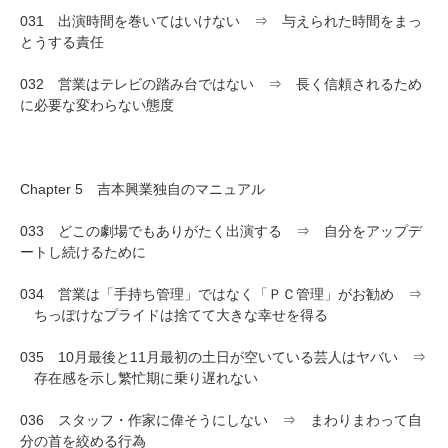
031 出演時間を巻いてはいけない ⇒ 与えられた時間をまっ
とうする責任
032 営業はテレビの踏み台ではない ⇒ 長く信頼されるため
に必要な変わらない態度
Chapter 5 吉本興業独自のマニュアル
033 どこの劇場でもありがたく出演する ⇒ 自分をアップデ
ートし続けるために
034 営業は「手持ち管理」ではなく「ＰＣ管理」がお勧め ⇒
ちっぽけなプライドは捨てて大きな幸せを得る
035 10月最後と11月最初の土日が空いている芸人はヤバい ⇒
存在感を示し繁忙期に乗り遅れない
036 スタッフ・作家に偉そうにしない ⇒ まわりまわって自
分の首を絞める行為