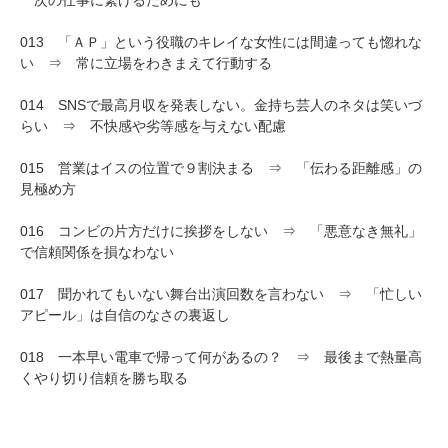
次の仕事に繋げるためにも
013 「ＡＰ」という役職のキレイな女性には間違っても惚れな
い ⇒ 常に立場をわきまえて行動する
014 SNSで最高月収を発表しない。金持ち芸人のネタは笑いづ
らい ⇒ 不快感や劣等感を与えない配慮
015 営業はイスの位置で９割決まる ⇒ 「伝わる距離感」の
見極め方
016 コンビの片方だけに挨拶をしない ⇒ 「悪意なき無礼」
で信頼関係を損なわない
017 聞かれてもいない舞台出演回数を言わない ⇒ 「忙しい
アピール」は自信のなさの裏返し
018 一本早い電車で帰って何があるの？ ⇒ 最後まで熱量高
くやり切り信頼を勝ち取る