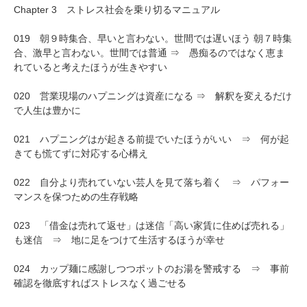
Chapter 3 ストレス社会を乗り切るマニュアル
019 朝９時集合、早いと言わない。世間では遅いほう 朝７時集
合、激早と言わない。世間では普通 ⇒ 愚痴るのではなく恵ま
れていると考えたほうが生きやすい
020 営業現場のハプニングは資産になる ⇒ 解釈を変えるだけ
で人生は豊かに
021 ハプニングはが起きる前提でいたほうがいい ⇒ 何が起
きても慌てずに対応する心構え
022 自分より売れていない芸人を見て落ち着く ⇒ パフォー
マンスを保つための生存戦略
023 「借金は売れて返せ」は迷信「高い家賃に住めば売れる」
も迷信 ⇒ 地に足をつけて生活するほうが幸せ
024 カップ麺に感謝しつつポットのお湯を警戒する ⇒ 事前
確認を徹底すればストレスなく過ごせる