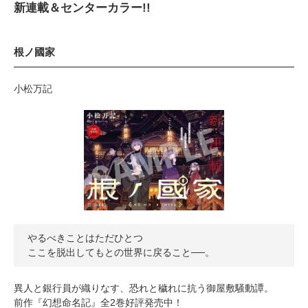
新連載＆センターカラー!!
根ノ國家
小松万記
やるべきことはただひとつ
ここを脱出してもとの世界に戻ること──。
異人と銀行員が織りなす、恐れと穢れに抗う御屋敷騒動譚。
前作『幻想命名記』全2巻好評発売中！