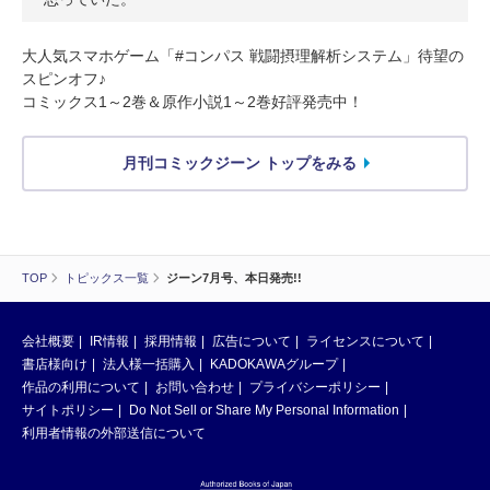
大人気スマホゲーム「#コンパス 戦闘摂理解析システム」待望の
スピンオフ♪
コミックス1～2巻＆原作小説1～2巻好評発売中！
月刊コミックジーン トップをみる
TOP
トピックス一覧
ジーン7月号、本日発売!!
会社概要
IR情報
採用情報
広告について
ライセンスについて
書店様向け
法人様一括購入
KADOKAWAグループ
作品の利用について
お問い合わせ
プライバシーポリシー
サイトポリシー
Do Not Sell or Share My Personal Information
利用者情報の外部送信について