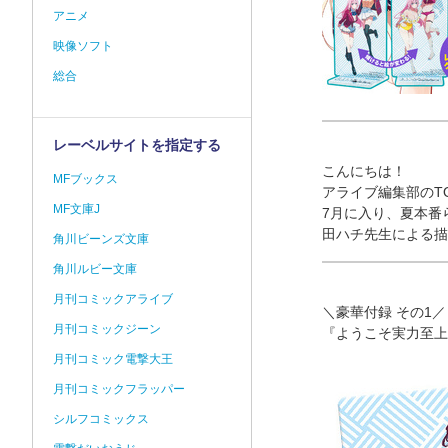
アニメ
映像ソフト
総合
レーベルサイトを指定する
こんにちは！
MFブックス
アライブ編集部のT
MF文庫J
7月に入り、夏本番
田ハチ先生による描
角川ビーンズ文庫
角川ルビー文庫
月刊コミックアライブ
＼豪華付録 その1／
月刊コミックジーン
『ようこそ実力至上
月刊コミック電撃大王
月刊コミックフラッパー
シルフコミックス