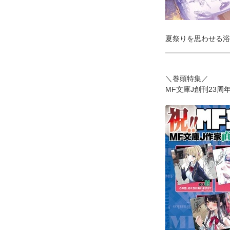
夏祭りを思わせる浴
＼巻頭特集／
MF文庫J創刊23周年