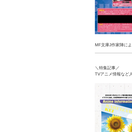
MF文庫J作家陣に
＼特集記事／
TVアニメ情報など