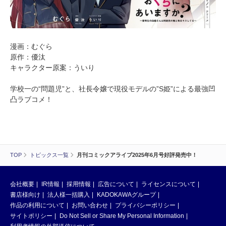
漫画：むぐら
原作：優汰
キャラクター原案：ういり
学校一の“問題児”と、社長令嬢で現役モデルの”S姫”による最強凹
凸ラブコメ！
TOP
トピックス一覧
月刊コミックアライブ2025年6月号好評発売中！
会社概要
IR情報
採用情報
広告について
ライセンスについて
書店様向け
法人様一括購入
KADOKAWAグループ
作品の利用について
お問い合わせ
プライバシーポリシー
サイトポリシー
Do Not Sell or Share My Personal Information