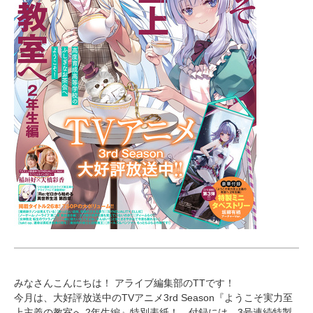
みなさんこんにちは！ アライブ編集部のTTです！
今月は、大好評放送中のTVアニメ3rd Season『ようこそ実力至
上主義の教室へ 2年生編』特別表紙！ 付録には、3号連続特製