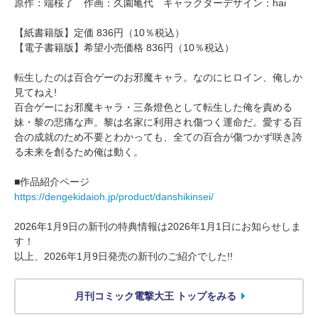
原作：端桜了 作画：久園亀代 キャラクターデザイン：hai
【紙書籍版】定価 836円（10％税込）
【電子書籍版】希望小売価格 836円（10％税込）
転生したのは百合ゲーのお邪魔キャラ。なのにヒロイン、俺しか
見てねえ!
百合ゲーにお邪魔キャラ・三条燈色として転生した俺を責める
妹・黎の悲痛な声。黎は名家に利用され傷つく運命だ。愛する百
合の成就のため不要とわかっても、全ての百合が傷つかず咲き誇
る未来を創るため俺は動く。
■作品紹介ページ
https://dengekidaioh.jp/product/danshikinsei/
2026年1月9日の新刊の特典情報は2026年1月1日にお知らせしま
す！
以上、2026年1月9日発売の新刊のご紹介でした!!
月刊コミック電撃大王 トップをみる