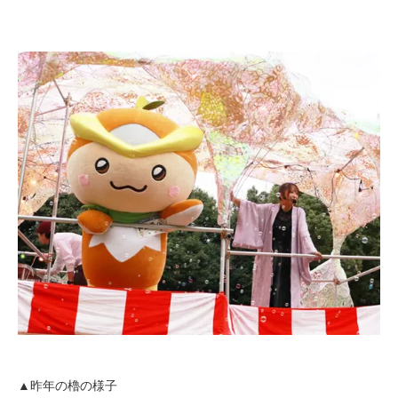
▲昨年の櫓の様子