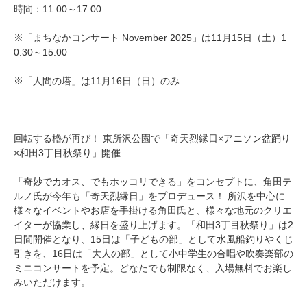
時間：11:00～17:00
※「まちなかコンサート November 2025」は11月15日（土）1
0:30～15:00
※「人間の塔」は11月16日（日）のみ
回転する櫓が再び！ 東所沢公園で「奇天烈縁日×アニソン盆踊り
×和田3丁目秋祭り」開催
「奇妙でカオス、でもホッコリできる」をコンセプトに、角田テ
ルノ氏が今年も「奇天烈縁日」をプロデュース！ 所沢を中心に
様々なイベントやお店を手掛ける角田氏と、様々な地元のクリエ
イターが協業し、縁日を盛り上げます。「和田3丁目秋祭り」は2
日間開催となり、15日は「子どもの部」として水風船釣りやくじ
引きを、16日は「大人の部」として小中学生の合唱や吹奏楽部の
ミニコンサートを予定。どなたでも制限なく、入場無料でお楽し
みいただけます。