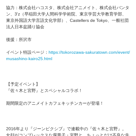
協力：株式会社ハコスタ、株式会社アニメイト、株式会社バンタ
ン、3'z（早稲田大学人間科学学術院、東京学芸大学教育学部、
東京外国語大学言語文化学部）、Castellers de Tokyo、一般社団
法人日本盆踊り協会
後援：所沢市
イベント特設ページ：
https://tokorozawa-sakuratown.com/event/
musashino-kairo25.html
【予定イベント】
『佐々木と宮野』とスペシャルコラボ！
期間限定のアニメイトカフェキッチンカーが登場！
2016年より『ジーンピクシブ』で連載中の『佐々木と宮野』。
女顔がコンプレックスな腐男子・宮野と、ちょっとだけ不良な先