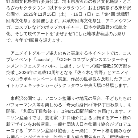
野回廊文化祭実行委員会は、埼玉県所沢市の複合文化施設・とこ
ろざわサクラタウン（以下サクラタウン）および隣接する東所沢
公園で、2025年11月15日（土）・16日（日）に「第4回 武蔵野
回廊文化祭」を開催します。武蔵野回廊文化祭は、アニメやマン
ガ、コスプレなどのポップカルチャー、日本や武蔵野の伝統文
化、そして現代アートを“まぜまぜ”にした地域密着型のお祭り
で、今年で4回目を迎えます。
アニメイトグループ協力のもと実施する本イベントでは、コス
プレイベント「acosta!」「CDEF-コスプレダンスエンターテイ
ンメントフェスティバル-」に加え、シリーズ累計部数250万部を
突破し2026年に連載10周年となる『佐々木と宮野』とアニメイ
トのコラボキャンペーンも実施。作品の世界観を反映したアニメ
イトカフェキッチンカーがサクラタウン中央広場に登場します。
東所沢公園では、アニソン盆踊りや地元の屋台、子どもたちの
パフォーマンス等を楽しめる「奇天烈縁日×和田3丁目秋祭り」を
開催。「和田3丁目秋祭り」は初の2日間開催でお届けします。ア
ニソン盆踊りでは、芸術家・井口雄介による回転するアート櫓の
新デザインをお披露目。一般社団法人日本盆踊り協会がプロデュ
ースする「アニソン盆踊り協会」と一緒に、アート櫓を囲みなが
ら踊ることができます。昨年に引き続き開催される「所沢Mixカ