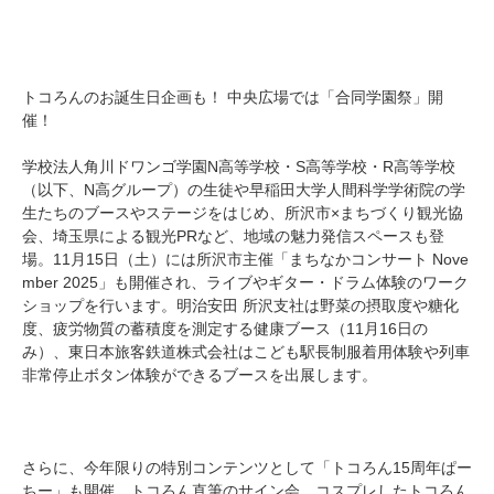
トコろんのお誕生日企画も！ 中央広場では「合同学園祭」開
催！
学校法人角川ドワンゴ学園N高等学校・S高等学校・R高等学校
（以下、N高グループ）の生徒や早稲田大学人間科学学術院の学
生たちのブースやステージをはじめ、所沢市×まちづくり観光協
会、埼玉県による観光PRなど、地域の魅力発信スペースも登
場。11月15日（土）には所沢市主催「まちなかコンサート Nove
mber 2025」も開催され、ライブやギター・ドラム体験のワーク
ショップを行います。明治安田 所沢支社は野菜の摂取度や糖化
度、疲労物質の蓄積度を測定する健康ブース（11月16日の
み）、東日本旅客鉄道株式会社はこども駅長制服着用体験や列車
非常停止ボタン体験ができるブースを出展します。
さらに、今年限りの特別コンテンツとして「トコろん15周年ぱー
ちー」も開催。トコろん直筆のサイン会、コスプレしたトコろん