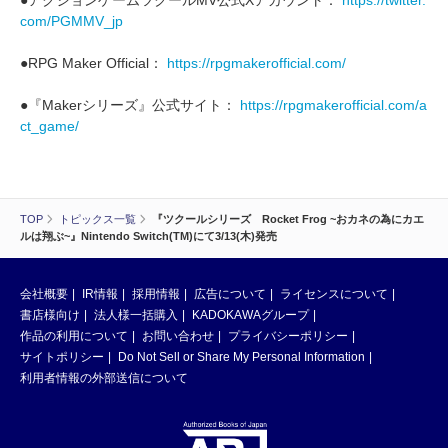
com/PGMMV_jp
●RPG Maker Official：
https://rpgmakerofficial.com/
●『Makerシリーズ』公式サイト：
https://rpgmakerofficial.com/a
ct_game/
TOP
トピックス一覧
『ツクールシリーズ Rocket Frog ~おカネの為にカエ
ルは翔ぶ~』Nintendo Switch(TM)にて3/13(木)発売
会社概要
IR情報
採用情報
広告について
ライセンスについて
書店様向け
法人様一括購入
KADOKAWAグループ
作品の利用について
お問い合わせ
プライバシーポリシー
サイトポリシー
Do Not Sell or Share My Personal Information
利用者情報の外部送信について