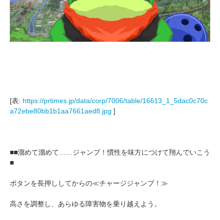
[表:
https://prtimes.jp/data/corp/7006/table/16613_1_5dac0c70c
a72ebe80bb1b1aa7661aed8.jpg
]
■■溜めて溜めて……ジャンプ！慣性を味方につけて翔んでいこう
■
ボタンを長押ししてからの≪チャージジャンプ！≫
高さを調整し、あらゆる障害物を乗り越えよう。