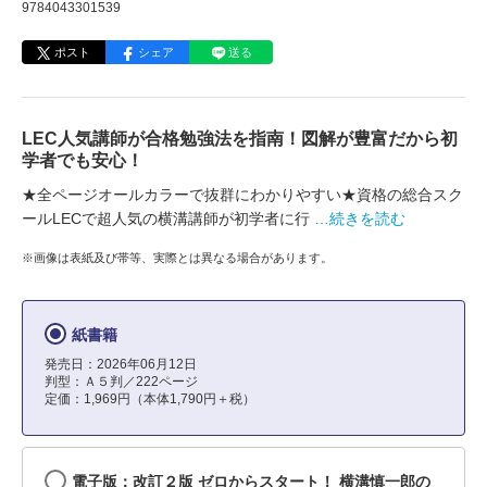
9784043301539
ポスト
シェア
送る
LEC人気講師が合格勉強法を指南！図解が豊富だから初
学者でも安心！
★全ページオールカラーで抜群にわかりやすい★資格の総合スク
ールLECで超人気の横溝講師が初学者に行
…続きを読む
※画像は表紙及び帯等、実際とは異なる場合があります。
紙書籍
発売日：2026年06月12日
判型：Ａ５判／222ページ
定価：1,969円（本体1,790円＋税）
電子版：改訂２版 ゼロからスタート！ 横溝慎一郎の