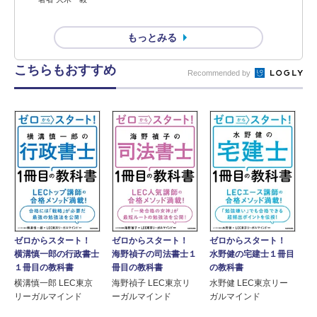
もっとみる
こちらもおすすめ
Recommended by
ゼロからスタート！
ゼロからスタート！
ゼロからスタート！
横溝慎一郎の行政書士
海野禎子の司法書士１
水野健の宅建士１冊目
１冊目の教科書
冊目の教科書
の教科書
横溝慎一郎 LEC東京
海野禎子 LEC東京リ
水野健 LEC東京リー
リーガルマインド
ーガルマインド
ガルマインド