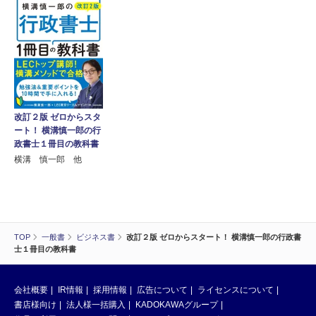
改訂２版 ゼロからスタ
ート！ 横溝慎一郎の行
政書士１冊目の教科書
横溝 慎一郎 他
TOP
一般書
ビジネス書
改訂２版 ゼロからスタート！ 横溝慎一郎の行政書
士１冊目の教科書
会社概要
IR情報
採用情報
広告について
ライセンスについて
書店様向け
法人様一括購入
KADOKAWAグループ