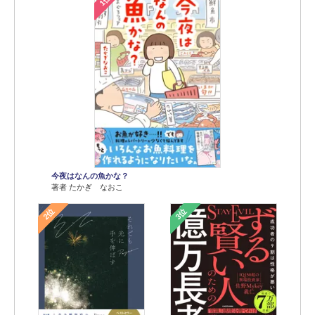
1位
今夜はなんの魚かな？
著者 たかぎ なおこ
2位
3位