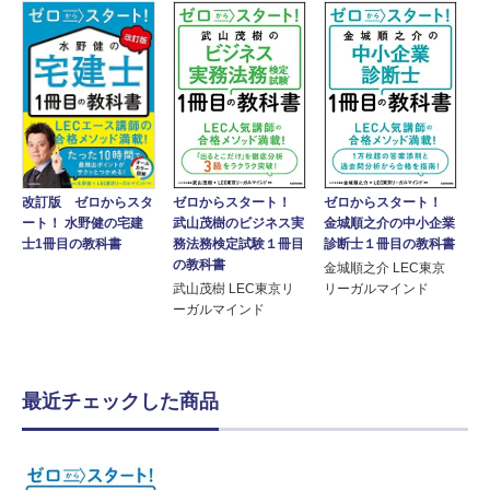
ゼロからスタート！
ゼロからスタート！
改訂版 ゼロからスタ
武山茂樹のビジネス実
金城順之介の中小企業
ート！ 水野健の宅建
務法務検定試験１冊目
診断士１冊目の教科書
士1冊目の教科書
の教科書
金城順之介 LEC東京
武山茂樹 LEC東京リ
リーガルマインド
ーガルマインド
最近チェックした商品