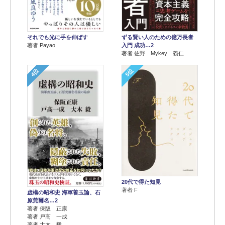
それでも光に手を伸ばす
ずる賢い人のための億万長者
著者 Payao
入門 成功…2
著者 佐野 Mykey 義仁
4位
5位
20代で得た知見
著者 F
虚構の昭和史 海軍善玉論、石
原莞爾名…2
著者 保阪 正康
著者 戸高 一成
著者 大木 毅