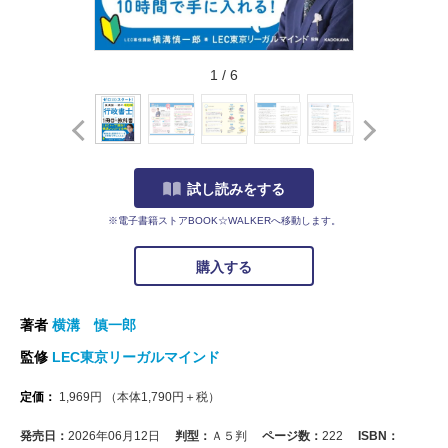
1
/
6
試し読みをする
※電子書籍ストアBOOK☆WALKERへ移動します。
購入する
著者
横溝 慎一郎
監修
LEC東京リーガルマインド
定価：
1,969
円
（本体
1,790
円＋税）
発売日：
2026年06月12日
判型：
Ａ５判
ページ数：
222
ISBN：