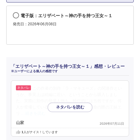
電子版：エリザベート～神の手を持つ王女～１
発売日：2026年06月08日
「エリザベート～神の手を持つ王女～１」感想・レビュー
※ユーザーによる個人の感想です
この作者の別作「ラ・マキユーズ」の関連作とい
うか、事実上は続編に近い、ということから購入しまし
た。実際に別作の登場人物も、時代的には当然ですが、何
人か登場しているようです。フランス大革命の際の王妹エ
リ
…続きを読む
山家
2026年07月11日
1
人がナイス！しています