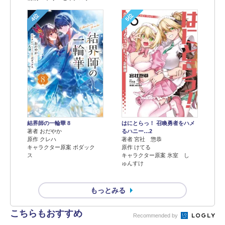
4位
5位
結界師の一輪華 8
はにとらっ！ 召喚勇者をハメ
著者 おだやか
るハニー…2
原作 クレハ
著者 宮社 惣恭
キャラクター原案 ボダック
原作 けてる
ス
キャラクター原案 氷室 し
ゅんすけ
もっとみる
こちらもおすすめ
Recommended by