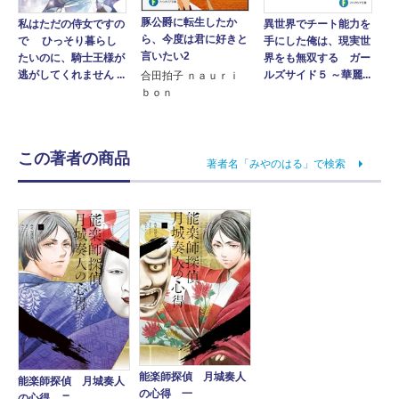
豚公爵に転生したか
異世界でチート能力を
私はただの侍女ですの
ら、今度は君に好きと
手にした俺は、現実世
で ひっそり暮らし
言いたい2
界をも無双する ガー
たいのに、騎士王様が
ルズサイド５ ～華麗...
逃がしてくれません ...
合田拍子 ｎａｕｒｉ
ｂｏｎ
この著者の商品
著者名「みやのはる」で検索
能楽師探偵 月城奏人
能楽師探偵 月城奏人
の心得 一
の心得 ニ