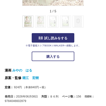
1
/
5
試し読みをする
※電子書籍ストアBOOK☆WALKERへ移動します。
購入する
漫画
みやの はる
原案・監修
堀江 宏樹
定価：
924
円
（本体
840
円＋税）
発売日：
2026年06月08日
判型：
Ｂ６判
ページ数：
156
ISBN：
9784046602879