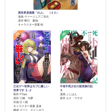
異世界居酒屋「のぶ」 （２２）
漫画 ヴァージニア二等兵
原作 蝉川 夏哉
キャラクター原案 転
2位
3位
乙女ゲー世界はモブに厳しい
不老不死少女の苗床旅行記
世界です【…2
５
制作 FTops
漫画 ふじはん
原作 三嶋 与夢
原作 ルナ・ウサギ
作画 行々狸
キャラクター原案 孟達
構成 マツリ セイシロウ