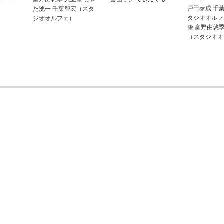
戸田泰成 千
た洸一 千葉智宏（スタ
タジオオルフ
ジオオルフェ）
肇 富野由悠
（スタジオオ