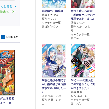
もっと見る
結界師の一輪華 8
悪役令嬢レベル99
著者 おだやか
～私は裏ボスですが
原作 クレハ
魔王ではありま…2
キャラクター原
著者 のこみ
案 ボダックス
原作 七夕 さと
り
キャラクター原
y
案 Tea
4位
5位
病弱な悪役令嬢です
BLゲームの主人公
が、婚約者が過保護
の弟であることに気
すぎて逃げ出した…
がつきました 5
2
著者 加奈
漫画 小箱 ハコ
原作 花果 唯
ダムＳＥＥ
原作 沢野 いず
キャラクター原
ＲＡＹ Ｒ
み
案 しヴぇ