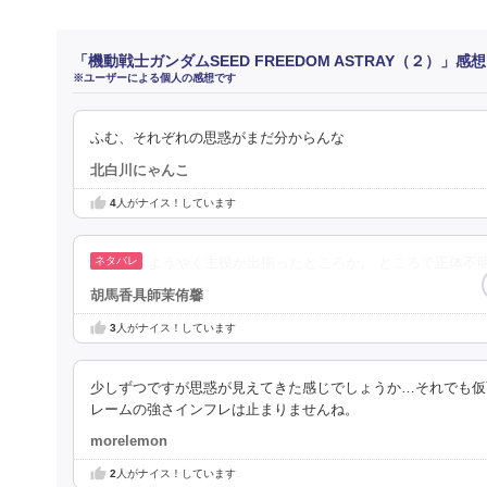
「機動戦士ガンダムSEED FREEDOM ASTRAY（２）」感
※ユーザーによる個人の感想です
ふむ、それぞれの思惑がまだ分からんな
北白川にゃんこ
4
人がナイス！しています
ようやく主役が出揃ったところか。 ところで正体不
胡馬香具師茉侑馨
3
人がナイス！しています
少しずつですが思惑が見えてきた感じでしょうか…それでも仮
レームの強さインフレは止まりませんね。
morelemon
2
人がナイス！しています