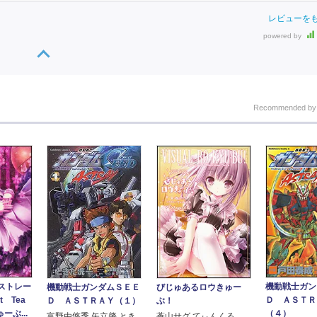
レビューを
powered by
Recommended b
機動戦士ガン
ストレー
機動戦士ガンダムＳＥＥ
びじゅあるロウきゅー
Ｄ ＡＳＴ
t Tea
Ｄ ＡＳＴＲＡＹ（１）
ぶ！
（４）
ーぶ...
富野由悠季 矢立肇 とき
蒼山サグ てぃんくる