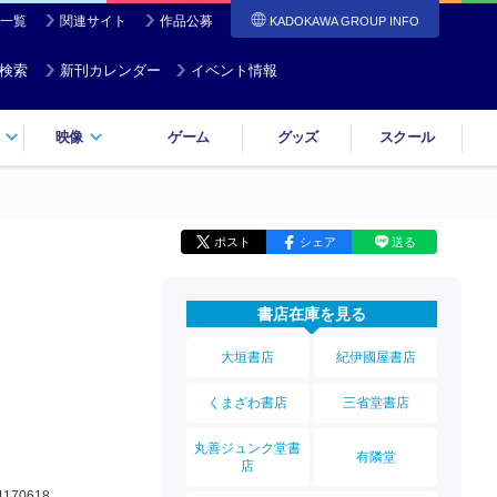
一覧
関連サイト
作品公募
KADOKAWA GROUP INFO
検索
新刊カレンダー
イベント情報
映像
ゲーム
グッズ
スクール
ポスト
シェア
送る
書店在庫を見る
大垣書店
紀伊國屋書店
くまざわ書店
三省堂書店
丸善ジュンク堂書
有隣堂
店
1170618