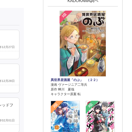
KADOKAWA調べ
1位
5年12月27日
異世界居酒屋「のぶ」 （２２）
5年12月28日
漫画 ヴァージニア二等兵
原作 蝉川 夏哉
キャラクター原案 転
2位
3位
レッドフ
6年02月01日