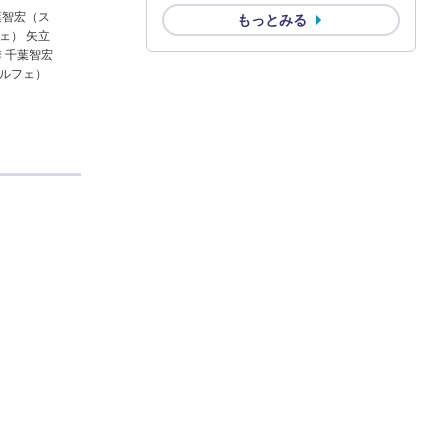
葉智宏（ス
もっとみる
ェ） 矢立
季 千葉智宏
ルフェ）