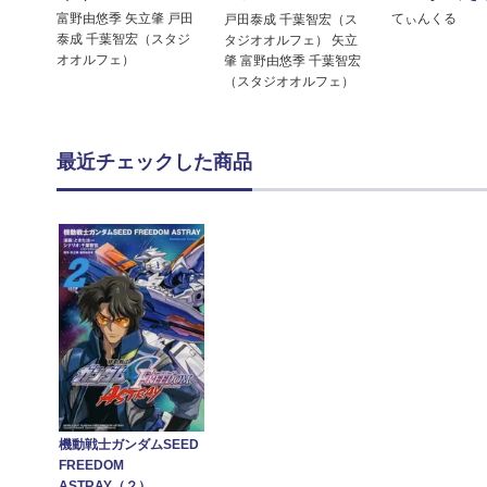
富野由悠季 矢立肇 戸田
てぃんくる
戸田泰成 千葉智宏（ス
泰成 千葉智宏（スタジ
タジオオルフェ） 矢立
オオルフェ）
肇 富野由悠季 千葉智宏
（スタジオオルフェ）
最近チェックした商品
機動戦士ガンダムSEED
FREEDOM
ASTRAY（２）