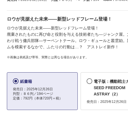
ロウが見据えた未来――新型レッドフレーム登場！
ロウが見据えた未来――新型レッドフレーム登場！
廃棄されたものに再び命と役割を与える技術者たち―ジャンク屋。
わり戦う傭兵部隊―サーペントテール。ロウ・ギュールと叢雲劾。
ムを模索するなかで、ふたりの行動は…？ アストレイ新作！
※画像は表紙及び帯等、実際とは異なる場合があります。
紙書籍
電子版：機動戦士
SEED FREEDOM
発売日：2025年12月26日
判型：Ｂ６判／194ページ
ASTRAY（2）
定価：792円（本体720円＋税）
発売日：2025年12月26日