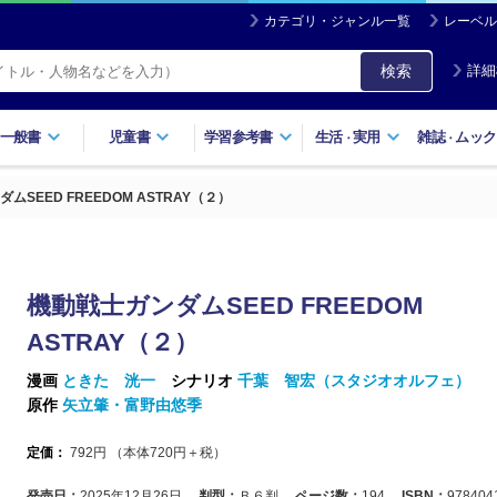
カテゴリ・ジャンル一覧
レーベル
検索
詳細
一般書
児童書
学習参考書
生活
実用
雑誌
ムック
・
・
ムSEED FREEDOM ASTRAY（２）
機動戦士ガンダムSEED FREEDOM
ASTRAY（２）
漫画
ときた 洸一
シナリオ
千葉 智宏（スタジオオルフェ）
原作
矢立肇・富野由悠季
定価：
792
円 （本体
720
円＋税）
発売日：
2025年12月26日
判型：
Ｂ６判
ページ数：
194
ISBN：
978404