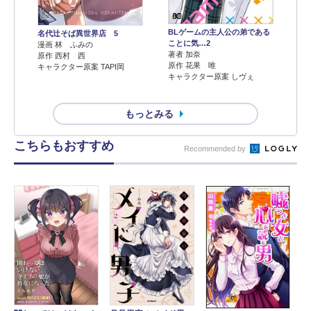
BLゲームの主人公の弟である
名代辻そば異世界店 5
ことに気…2
漫画 林 ふみの
著者 加奈
原作 西村 西
原作 花果 唯
キャラクター原案 TAPI岡
キャラクター原案 しヴぇ
もっとみる
こちらもおすすめ
Recommended by