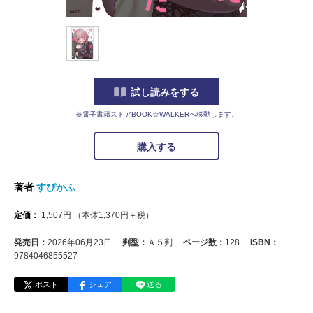
試し読みをする
※電子書籍ストアBOOK☆WALKERへ移動します。
購入する
著者
すぴかふ
定価：
1,507
円
（本体
1,370
円＋税）
発売日：
2026年06月23日
判型：
Ａ５判
ページ数：
128
ISBN：
9784046855527
ポスト
シェア
送る