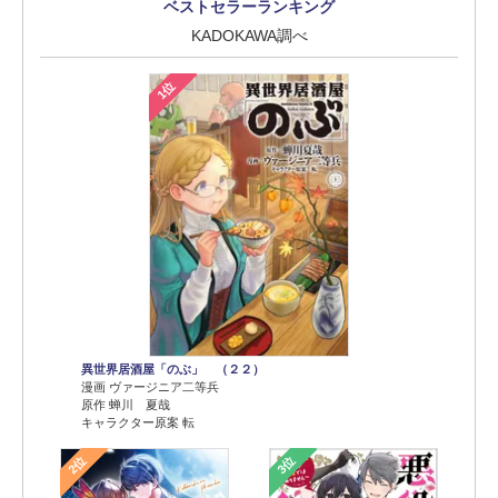
ベストセラーランキング
KADOKAWA調べ
1位
異世界居酒屋「のぶ」 （２２）
漫画 ヴァージニア二等兵
原作 蝉川 夏哉
キャラクター原案 転
2位
3位