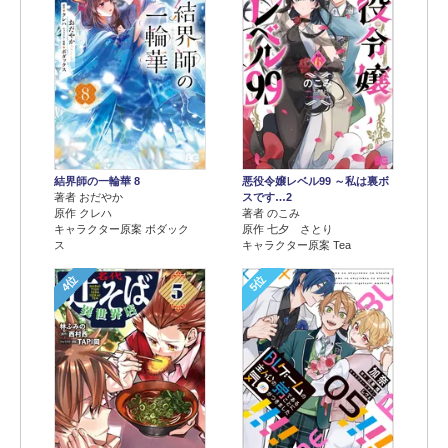
結界師の一輪華 8
悪役令嬢レベル99 ～私は裏ボ
著者 おだやか
スです…2
原作 クレハ
著者 のこみ
キャラクター原案 ボダック
原作 七夕 さとり
ス
キャラクター原案 Tea
4位
5位