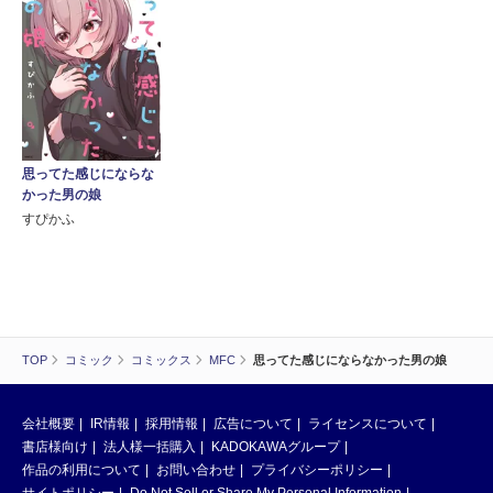
思ってた感じにならな
かった男の娘
すぴかふ
TOP
コミック
コミックス
MFC
思ってた感じにならなかった男の娘
会社概要
IR情報
採用情報
広告について
ライセンスについて
書店様向け
法人様一括購入
KADOKAWAグループ
作品の利用について
お問い合わせ
プライバシーポリシー
サイトポリシー
Do Not Sell or Share My Personal Information