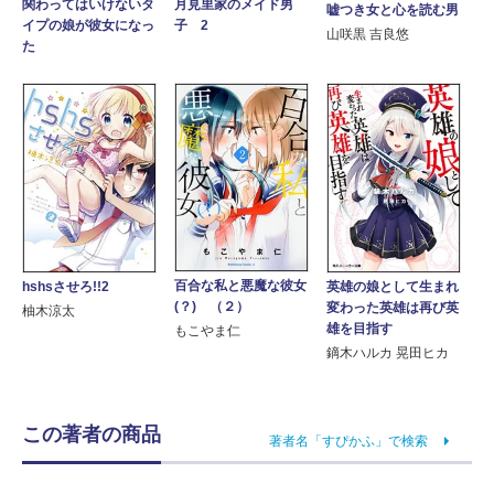
月見里家のメイド男
関わってはいけないタ
嘘つき女と心を読む男
子 2
イプの娘が彼女になっ
山咲黒 吉良悠
た
百合な私と悪魔な彼女
hshsさせろ!!2
英雄の娘として生まれ
(？) （２）
変わった英雄は再び英
柚木涼太
雄を目指す
もこやま仁
鏑木ハルカ 晃田ヒカ
この著者の商品
著者名「すぴかふ」で検索