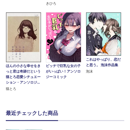
きひろ
これはやっぱり、恋だ
と思う。 泡沫作品集
ほんの小さな幸せをき
ビッチで巨乳な女の子
っと君は奇跡だという
泡沫
がいっぱい！アンソロ
猫とろ恋愛シチュエー
ジーコミック
ション・アンソロジ...
猫とろ
最近チェックした商品