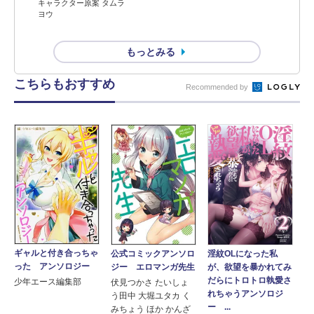
キャラクター原案 タムラ
ヨウ
もっとみる
こちらもおすすめ
Recommended by
ギャルと付き合っちゃ
淫紋OLになった私
公式コミックアンソロ
った アンソロジー
が、欲望を暴かれてみ
ジー エロマンガ先生
だらにトロトロ執愛さ
少年エース編集部
伏見つかさ たいしょ
れちゃうアンソロジ
う田中 大堀ユタカ く
ー ...
みちょう ほか かんざ