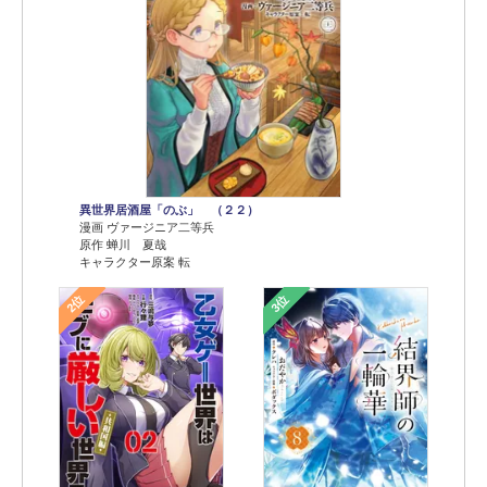
異世界居酒屋「のぶ」 （２２）
漫画 ヴァージニア二等兵
原作 蝉川 夏哉
キャラクター原案 転
2位
3位