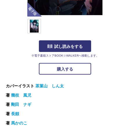
電子版
試し読みをする
※電子書籍ストアBOOK☆WALKERへ移動します。
購入する
カバーイラスト
茶菓山 しん太
著
幾枝 風児
著
剛田 ナギ
著
長頼
著
馬かのこ