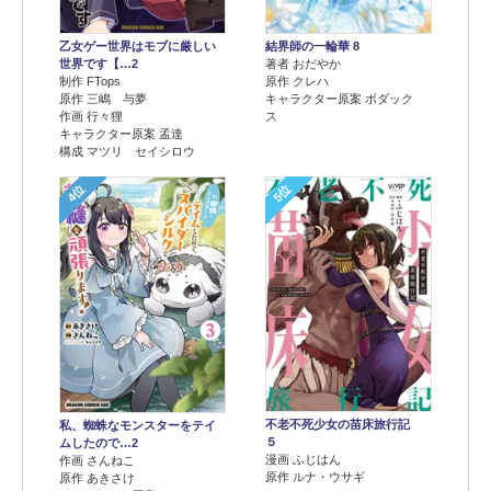
乙女ゲー世界はモブに厳しい
結界師の一輪華 8
世界です【…2
著者 おだやか
制作 FTops
原作 クレハ
原作 三嶋 与夢
キャラクター原案 ボダック
作画 行々狸
ス
キャラクター原案 孟達
構成 マツリ セイシロウ
4位
5位
不老不死少女の苗床旅行記
私、蜘蛛なモンスターをテイ
５
ムしたので…2
漫画 ふじはん
作画 さんねこ
原作 ルナ・ウサギ
原作 あきさけ