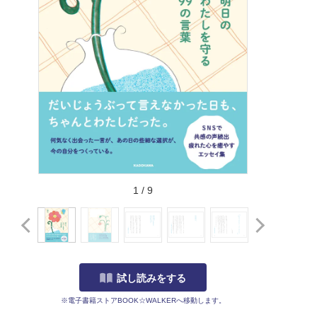
1
/
9
試し読みをする
※電子書籍ストアBOOK☆WALKERへ移動します。