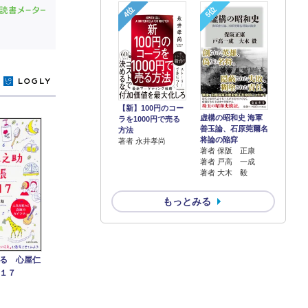
4位
5位
y
【新】100円のコー
虚構の昭和史 海軍
ラを1000円で売る
善玉論、石原莞爾名
方法
将論の陥穽
著者 永井孝尚
著者 保阪 正康
著者 戸高 一成
著者 大木 毅
もっとみる
る 心屋仁
１７