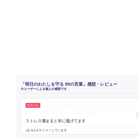
「明日のわたしを守る 99の言葉」感想・レビュー
※ユーザーによる個人の感想です
⭐️⭐️⭐️ちょっと疲れた時に読むとスッと体に沁み
た。「今のあなたでいいんだよー無理しないでね」と全肯定し
ストレス溜まると本に逃げてます
1
人がナイス！しています