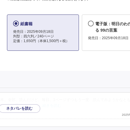
紙書籍
電子版：明日のわ
る 99の言葉
発売日：2025年09月18日
判型：四六判／240ページ
発売日：2025年09月18日
定価：1,650円（本体1,500円＋税）
てくる本。全部、読んだけど、毎日、1ページずつもう一度、読んでみようかなと
てくれる温かなぬくも
…続きを読む
202