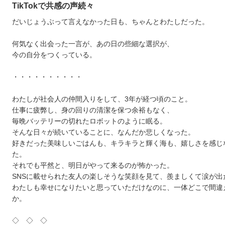
TikTokで共感の声続々
だいじょうぶって言えなかった日も、ちゃんとわたしだった。
何気なく出会った一言が、あの日の些細な選択が、
今の自分をつくっている。
・・・・・・・・・・
わたしが社会人の仲間入りをして、3年が経つ頃のこと。
仕事に疲弊し、身の回りの清潔を保つ余裕もなく、
毎晩バッテリーの切れたロボットのように眠る。
そんな日々が続いていることに、なんだか悲しくなった。
好きだった美味しいごはんも、キラキラと輝く海も、嬉しさを感じ
た。
それでも平然と、明日がやって来るのが怖かった。
SNSに載せられた友人の楽しそうな笑顔を見て、羨ましくて涙が出
わたしも幸せになりたいと思っていただけなのに、一体どこで間違
か。
◇ ◇ ◇