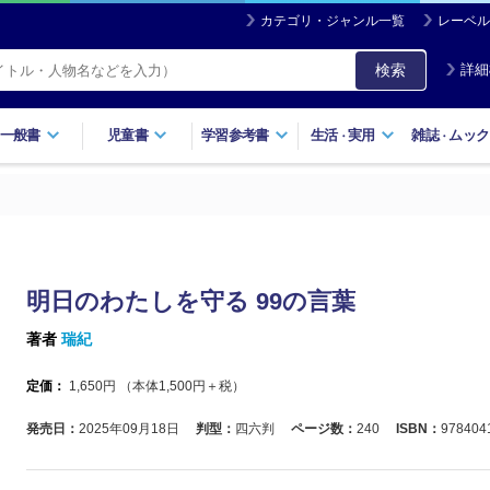
カテゴリ・ジャンル一覧
レーベル
検索
詳細
一般書
児童書
学習参考書
生活
実用
雑誌
ムック
・
・
明日のわたしを守る 99の言葉
著者
瑞紀
定価：
1,650
円 （本体
1,500
円＋税）
発売日：
2025年09月18日
判型：
四六判
ページ数：
240
ISBN：
978404