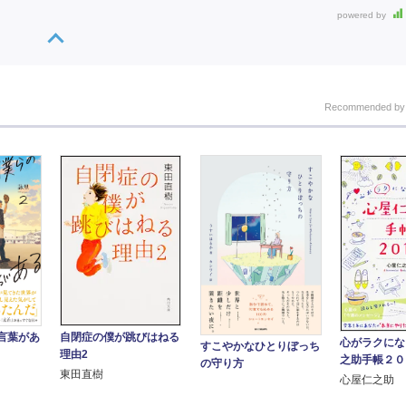
powered by
Recommended b
自閉症の僕が跳びはねる
言葉があ
心がラクにな
すこやかなひとりぼっち
理由2
之助手帳２０
の守り方
東田直樹
心屋仁之助