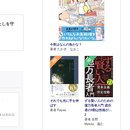
たしを守
今夜はなんの魚かな？
著者 たかぎ なおこ
2位
3位
も思っ
それでも光に手を伸
ずる賢い人のための
ばす
億万長者入門 成功
著者 Payao
者の9割は性格が…
2
5年12月31日
著者 佐野
Mykey 義仁