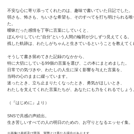
不安な心に寄り添ってくれたのは、趣味で書いていた日記でした。
弱さも、怖さも、ちいさな希望も、そのすべてを打ち明けられる唯
た。
曖昧だった感情を丁寧に言葉にしていくと、
ぼんやりしていた“自分”という人間の輪郭が少しずつ見えてくる。
残した軌跡は、わたしがちゃんと生きているということを教えてく
そうして書き留めてきた記録のなかから、
特に大切にしている99個の言葉を選び、この本にまとめました。
日常での気づきや、わたしの人生に深く影響を与えた言葉を、
当時の心のままに綴っています。
迷ったとき、立ち止まりたくなったとき、勇気がほしいとき、
わたしを支えてくれた言葉たちが、あなたにも力をくれるでしょう
（『はじめに』より）
SNSで共感の声続出。
生き苦しいすべての人の明日のための、お守りとなるエッセイ集。
※画像は表紙及び帯等、実際とは異なる場合があります。