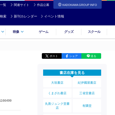
一覧
関連サイト
作品公募
KADOKAWA GROUP INFO
検索
新刊カレンダー
イベント情報
映像
ゲーム
グッズ
スクール
ポスト
シェア
送る
書店在庫を見る
大垣書店
紀伊國屋書店
くまざわ書店
三省堂書店
1166499
丸善ジュンク堂書
有隣堂
店