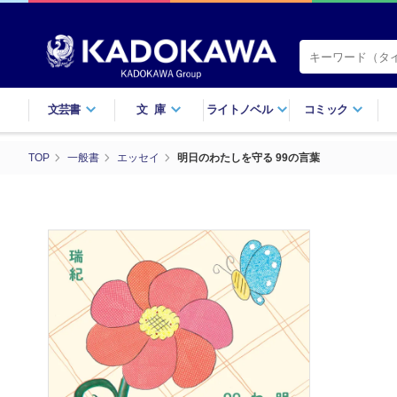
文芸書
文庫
ライトノベル
コミック
TOP
一般書
エッセイ
明日のわたしを守る 99の言葉