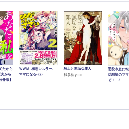
騎士と無垢な罪人
てたから
ＷＷＭ -極悪レスラー、
悪役令息に転
ズ夫から
ママになる- (2)
幼馴染のママ
和泉桂 yoco
分冊版】
ぞ！ 2