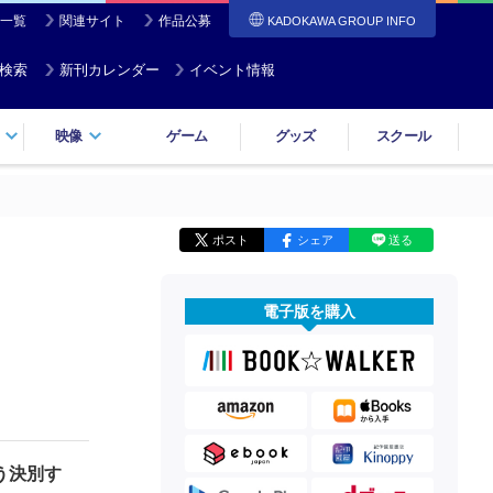
一覧
関連サイト
作品公募
KADOKAWA GROUP INFO
検索
新刊カレンダー
イベント情報
映像
ゲーム
グッズ
スクール
ポスト
シェア
送る
電子版を購入
う決別す