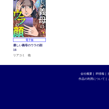
電子版
優しい義母のウラの顔
16
リアコミ 他
会社概要
IR情報
作品の利用について