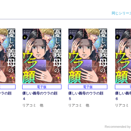
同じシリー
版
電子版
電子版
ウラの顔
優しい義母のウラの顔
優しい義母のウラの顔
優しい義
４
５
６
リアコミ 他
リアコミ 他
リアコミ
Recommended b