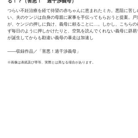
る！？（害悪！ 過干渉義母）
つらい不妊治療を経て待望の赤ちゃんに恵まれたミカ。悪阻に苦し
い、夫のケンジは自身の母親に家事を手伝ってもらおうと提案。戸
が、ケンジの押しに負け、義母に頼ることに…。しかし、こちらの
ず毎日のように押しかけたりと、空気を読んでくれない義母に辟易
が誕生してからも勘違い義母の暴走は加速し
――収録作品／「害悪！過干渉義母」
※画像は表紙及び帯等、実際とは異なる場合があります。