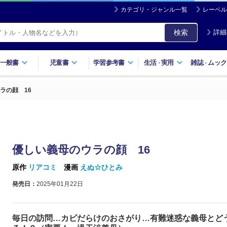
カテゴリ・ジャンル一覧
レーベル
検索
詳細
一般書
児童書
学習参考書
生活
実用
雑誌
ムック
・
・
ラの顔 16
優しい義母のウラの顔 16
原作
リアコミ
漫画
えぬ☆ひとみ
発売日：
2025年01月22日
毎日の訪問…カビだらけのおさがり…有難迷惑な義母とど