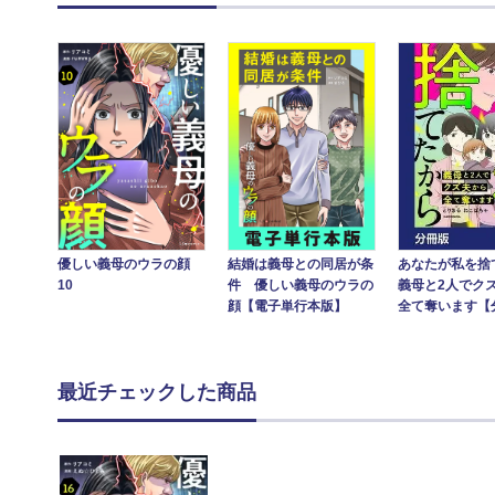
あなたが私を捨
優しい義母のウラの顔
結婚は義母との同居が条
義母と2人でク
10
件 優しい義母のウラの
全て奪います【
顔【電子単行本版】
最近チェックした商品