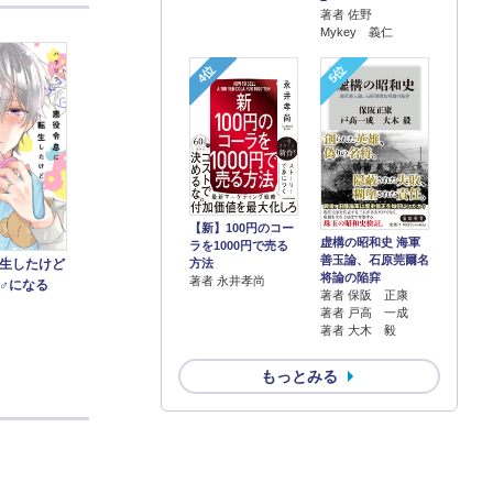
著者 佐野
Mykey 義仁
4位
5位
【新】100円のコー
虚構の昭和史 海軍
ラを1000円で売る
善玉論、石原莞爾名
生したけど
方法
将論の陥穽
著者 永井孝尚
♂になる
著者 保阪 正康
著者 戸高 一成
著者 大木 毅
もっとみる