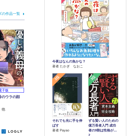
ズの作品一覧
今夜はなんの魚かな？
著者 たかぎ なおこ
2位
3位
電子版
母のウラの顔
 他
それでも光に手を伸
ずる賢い人のための
ばす
億万長者入門 成功
著者 Payao
者の9割は性格が…
y
2