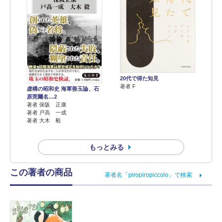
20代で得た知見
著者 F
虚構の昭和史 海軍善玉論、石
原莞爾名…2
著者 保阪 正康
著者 戸高 一成
著者 大木 毅
もっとみる
この著者の商品
著者名「piropiropiccolo」で検索