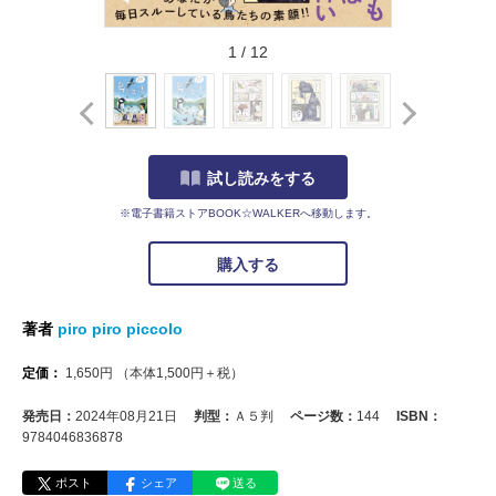
1
/
12
試し読みをする
※電子書籍ストアBOOK☆WALKERへ移動します。
購入する
著者
piro piro piccolo
定価：
1,650
円
（本体
1,500
円＋税）
発売日：
2024年08月21日
判型：
Ａ５判
ページ数：
144
ISBN：
9784046836878
ポスト
シェア
送る