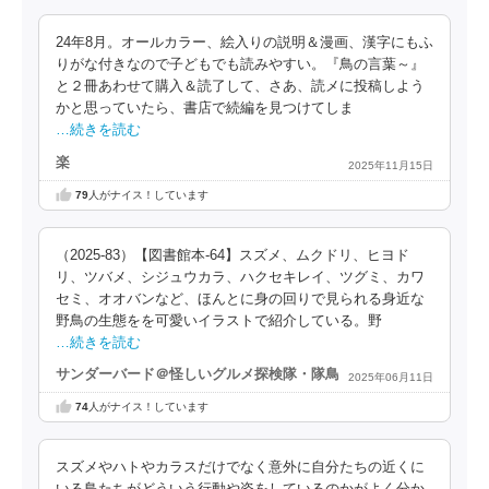
24年8月。オールカラー、絵入りの説明＆漫画、漢字にもふ
りがな付きなので子どもでも読みやすい。『鳥の言葉～』
と２冊あわせて購入＆読了して、さあ、読メに投稿しよう
かと思っていたら、書店で続編を見つけてしま
…続きを読む
楽
2025年11月15日
79
人がナイス！しています
（2025-83）【図書館本-64】スズメ、ムクドリ、ヒヨド
リ、ツバメ、シジュウカラ、ハクセキレイ、ツグミ、カワ
セミ、オオバンなど、ほんとに身の回りで見られる身近な
野鳥の生態をを可愛いイラストで紹介している。野
…続きを読む
サンダーバード＠怪しいグルメ探検隊・隊鳥
2025年06月11日
74
人がナイス！しています
スズメやハトやカラスだけでなく意外に自分たちの近くに