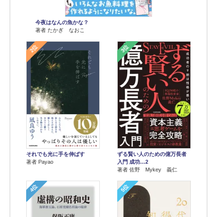
今夜はなんの魚かな？
著者 たかぎ なおこ
2位
3位
それでも光に手を伸ばす
ずる賢い人のための億万長者
著者 Payao
入門 成功…2
著者 佐野 Mykey 義仁
4位
5位