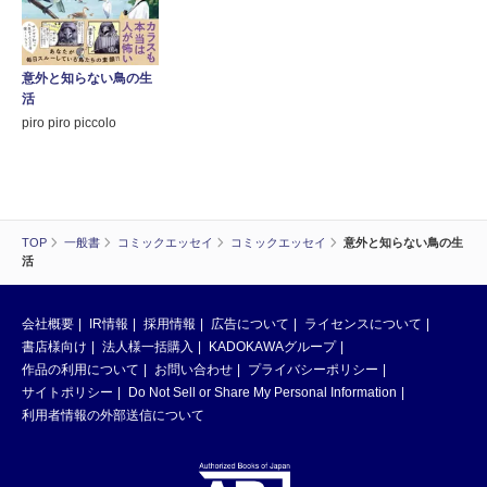
意外と知らない鳥の生
活
piro piro piccolo
TOP
一般書
コミックエッセイ
コミックエッセイ
意外と知らない鳥の生
活
会社概要
IR情報
採用情報
広告について
ライセンスについて
書店様向け
法人様一括購入
KADOKAWAグループ
作品の利用について
お問い合わせ
プライバシーポリシー
サイトポリシー
Do Not Sell or Share My Personal Information
利用者情報の外部送信について