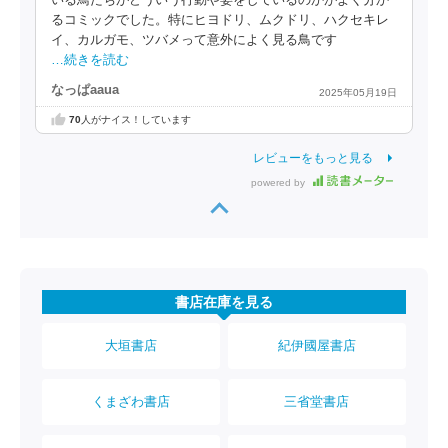
いる鳥たちがどういう行動や姿をしているのかがよく分か
るコミックでした。特にヒヨドリ、ムクドリ、ハクセキレ
イ、カルガモ、ツバメって意外によく見る鳥です
…続きを読む
なっぱaaua
2025年05月19日
70
人がナイス！しています
レビューをもっと見る
powered by
書店在庫を見る
大垣書店
紀伊國屋書店
くまざわ書店
三省堂書店