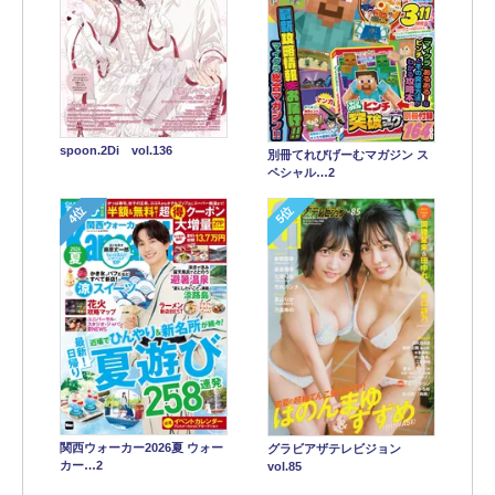
spoon.2Di vol.136
別冊てれびげーむマガジン ス
ペシャル…2
4位
5位
関西ウォーカー2026夏 ウォー
グラビアザテレビジョン
カー…2
vol.85