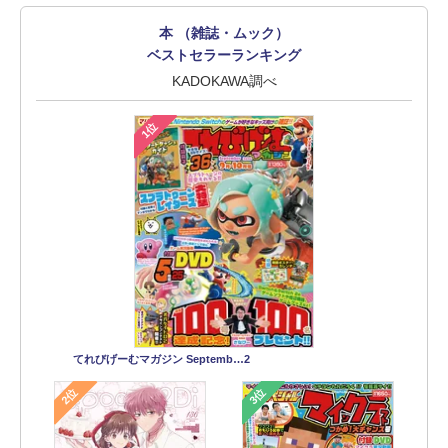
本 （雑誌・ムック）
ベストセラーランキング
KADOKAWA調べ
1位
てれびげーむマガジン Septemb…2
2位
3位