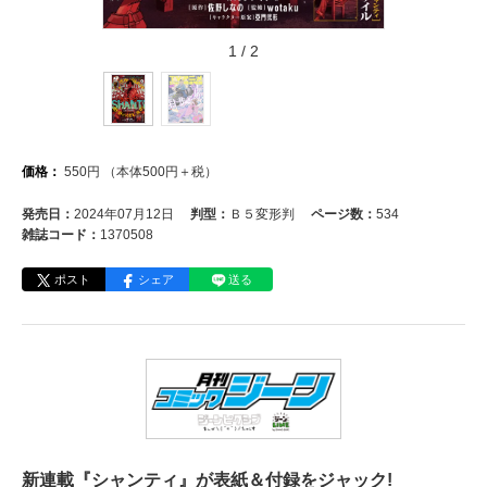
1
/
2
価格：
550
円
（本体
500
円＋税）
発売日：
2024年07月12日
判型：
Ｂ５変形判
ページ数：
534
雑誌コード：
1370508
ポスト
シェア
送る
新連載『シャンティ』が表紙＆付録をジャック!