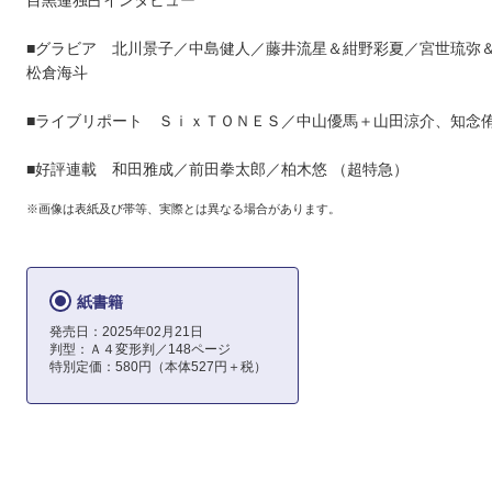
目黒蓮独占インタビュー
■グラビア 北川景子／中島健人／藤井流星＆紺野彩夏／宮世琉弥
松倉海斗
■ライブリポート ＳｉｘＴＯＮＥＳ／中山優馬＋山田涼介、知念
■好評連載 和田雅成／前田拳太郎／柏木悠 （超特急）
※画像は表紙及び帯等、実際とは異なる場合があります。
紙書籍
発売日：2025年02月21日
判型：Ａ４変形判／148ページ
特別定価：580円（本体527円＋税）