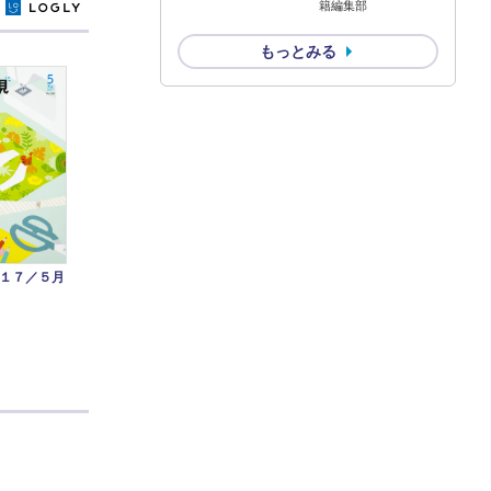
籍編集部
y
もっとみる
１７／５月