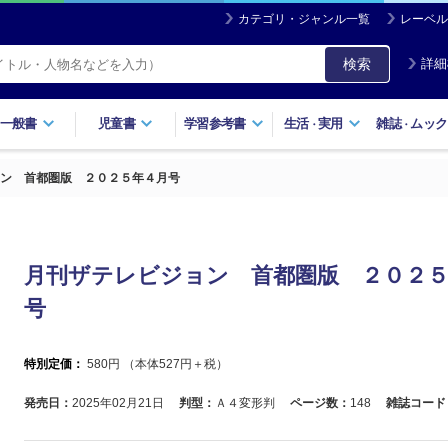
カテゴリ・ジャンル一覧
レーベル
検索
詳細
一般書
児童書
学習参考書
生活
実用
雑誌
ムック
・
・
ン 首都圏版 ２０２５年４月号
月刊ザテレビジョン 首都圏版 ２０２
号
特別定価：
580
円 （本体
527
円＋税）
発売日：
2025年02月21日
判型：
Ａ４変形判
ページ数：
148
雑誌コード