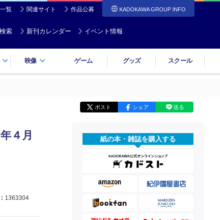
一覧
関連サイト
作品公募
KADOKAWA GROUP INFO
検索
新刊カレンダー
イベント情報
映像
ゲーム
グッズ
スクール
ポスト
シェア
送る
５年４月
紙の本・雑誌を購入する
：
1363304