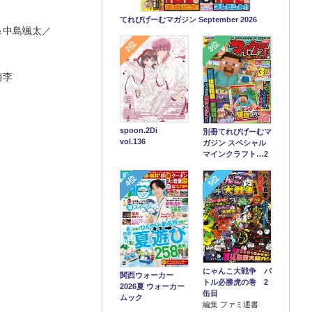
てれびげーむマガジン September 2026
＆中島颯太／
2位
3位
侑李
spoon.2Di
別冊てれびげーむマ
vol.136
ガジン スペシャル
マインクラフト…2
4位
5位
にゃんこ大戦争 バ
関西ウォーカー
トル必勝虎の巻 2
2026夏 ウォーカー
缶目
ムック
編集 ファミ通書