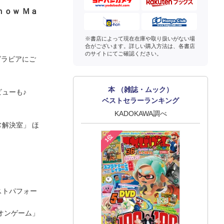
ｏｗ Ｍａ
※書店によって現在在庫や取り扱いがない場
合がございます。詳しい購入方法は、各書店
のサイトにてご確認ください。
グラビアにご
本 （雑誌・ムック）
ューも♪
ベストセラーランキング
KADOKAWA調べ
解決室」 ほ
1位
ストパフォー
オンゲーム」