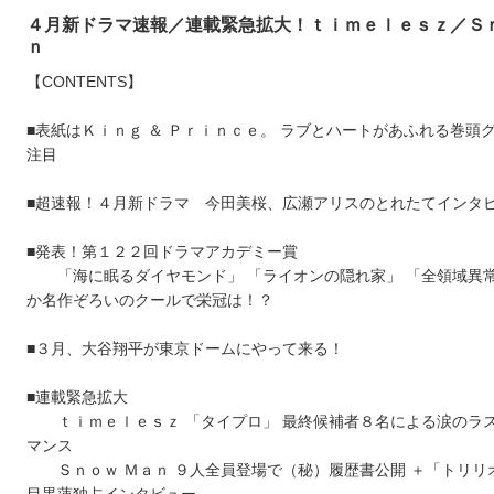
４月新ドラマ速報／連載緊急拡大！ｔｉｍｅｌｅｓｚ／Ｓｎ
ｎ
【CONTENTS】
■表紙はＫｉｎｇ ＆ Ｐｒｉｎｃｅ。 ラブとハートがあふれる巻頭
注目
■超速報！４月新ドラマ 今田美桜、広瀬アリスのとれたてインタビ
■発表！第１２２回ドラマアカデミー賞
「海に眠るダイヤモンド」 「ライオンの隠れ家」 「全領域異常
か名作ぞろいのクールで栄冠は！？
■３月、大谷翔平が東京ドームにやって来る！
■連載緊急拡大
ｔｉｍｅｌｅｓｚ 「タイプロ」 最終候補者８名による涙のラ
マンス
Ｓｎｏｗ Ｍａｎ ９人全員登場で（秘）履歴書公開 ＋「トリリ