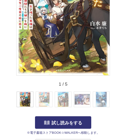
1
/
5
試し読みをする
※電子書籍ストアBOOK☆WALKERへ移動します。