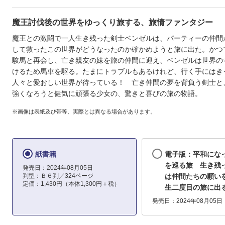
魔王討伐後の世界をゆっくり旅する、旅情ファンタジー
魔王との激闘で一人生き残った剣士ベンゼルは、パーティーの仲間
して救ったこの世界がどうなったのか確かめようと旅に出た。かつ
駿馬と再会し、亡き親友の妹を旅の仲間に迎え、ベンゼルは世界の
けるため馬車を駆る。たまにトラブルもあるけれど、行く手にはき
人々と愛おしい世界が待っている！ 亡き仲間の夢を背負う剣士と
強くなろうと健気に頑張る少女の、驚きと喜びの旅の物語。
※画像は表紙及び帯等、実際とは異なる場合があります。
紙書籍
電子版：平和にな
を巡る旅 生き残
発売日：2024年08月05日
判型：Ｂ６判／324ページ
は仲間たちの願い
定価：1,430円（本体1,300円＋税）
生二度目の旅に出
発売日：2024年08月05日