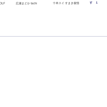
す １
十本スイ すまき俊悟
OLF
広瀬まどか tachi