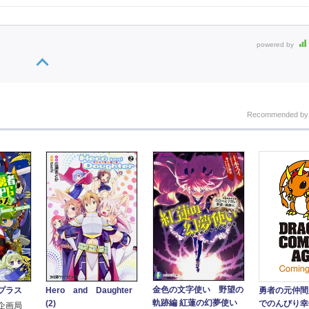
powered by
Recommended b
金色の文字使い 野望の
 プラス
Hero and Daughter
勇者の元仲間
軌跡編 紅蓮の幻夢使い
(2)
でのんびり幸
企画局