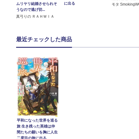
に出る
ムリヤリ結婚させられそ
モタ SmokingW
うなので逃げ切...
真弓りの ＲＡＨＷＩＡ
最近チェックした商品
平和になった世界を巡る
旅 生き残った英雄は仲
間たちの願いを胸に人生
二度目の旅に出る