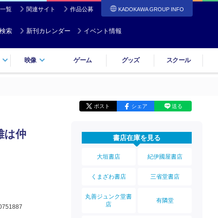
一覧
関連サイト
作品公募
KADOKAWA GROUP INFO
検索
新刊カレンダー
イベント情報
映像
ゲーム
グッズ
スクール
ポスト
シェア
送る
雄は仲
書店在庫を見る
る
大垣書店
紀伊國屋書店
くまざわ書店
三省堂書店
丸善ジュンク堂書
有隣堂
店
0751887