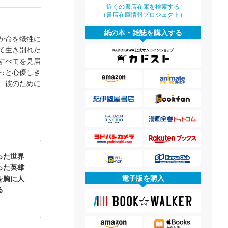
近くの書店在庫を検索する
（書店在庫情報プロジェクト）
紙の本・雑誌を購入する
が命を犠牲に
て生き別れた
すべてを見届
っと心優しき
、彼のために
った世界
った英雄
電子版を購入
を胸に人
る