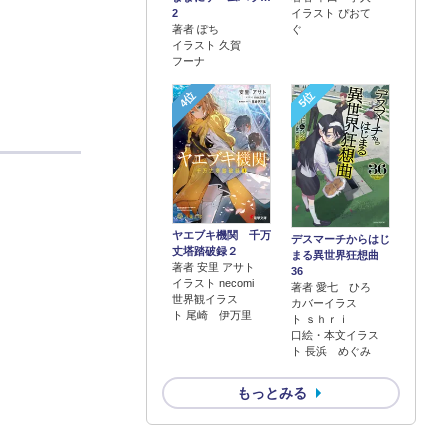
2
イラスト ぴおて
著者 ぽち
ぐ
イラスト 久賀
フーナ
4位
5位
ヤエブキ機関 千万
デスマーチからはじ
丈塔踏破録２
まる異世界狂想曲
著者 安里 アサト
36
イラスト necomi
著者 愛七 ひろ
世界観イラス
カバーイラス
ト 尾崎 伊万里
ト ｓｈｒｉ
口絵・本文イラス
ト 長浜 めぐみ
もっとみる