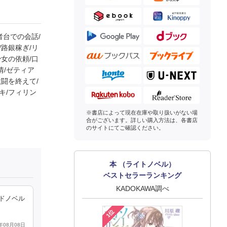
者台での会話/
/路銀稼ぎ/リ
少女の依頼/口
情/ゼティア
激闘を終えて/
キ/フィリン
※書店によって現在在庫や取り扱いがない場
合がございます。詳しい購入方法は、各書店
のサイトにてご確認ください。
本 （ライトノベル）
ベストセラーランキング
KADOKAWA調べ
ドノベル
1位
4年08月08日