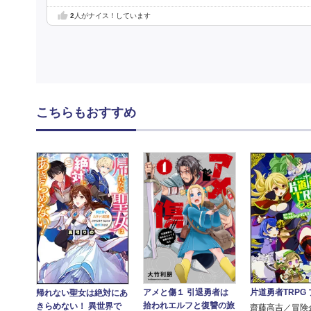
2
人がナイス！しています
こちらもおすすめ
片道勇者TRPG
アメと傷１ 引退勇者は
帰れない聖女は絶対にあ
拾われエルフと復讐の旅
きらめない！ 異世界で
齋藤高吉／冒険