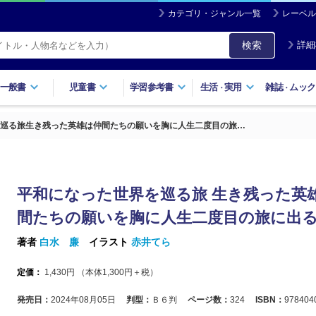
カテゴリ・ジャンル一覧
レーベル
検索
詳細
一般書
児童書
学習参考書
生活
実用
雑誌
ムック
・
・
巡る旅生き残った英雄は仲間たちの願いを胸に人生二度目の旅…
平和になった世界を巡る旅 生き残った英
間たちの願いを胸に人生二度目の旅に出
著者
白水 廉
イラスト
赤井てら
定価：
1,430
円 （本体
1,300
円＋税）
発売日：
2024年08月05日
判型：
Ｂ６判
ページ数：
324
ISBN：
978404