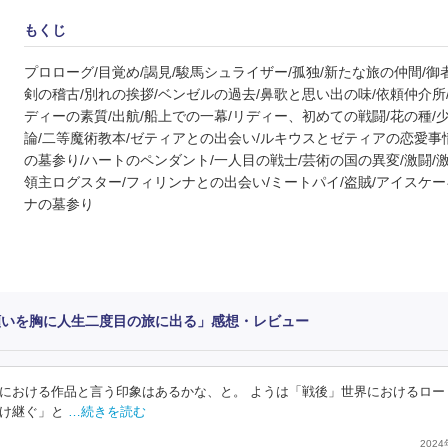
もくじ
プロローグ/目覚め/謁見/駿馬シュライザー/孤独/新たな旅の仲間/御
剣の稽古/別れの挨拶/ベンゼルの過去/鼻歌と思い出の味/依頼仲介所
ディーの素質/出航/船上での一幕/リディー、初めての戦闘/花の種/
論/二等魔術教本/ゼティアとの出会い/ルキウスとゼティアの恋愛事
の墓参り/ハートのペンダント/一人目の戦士/芸術の国の異変/激闘/
領主ログスター/フィリンナとの出会い/ミートパイ/盗賊/アイスケー
ナの墓参り
願いを胸に人生二度目の旅に出る」感想・レビュー
における作品と言う印象はあるかな、と。 ようは「戦後」世界におけるロー
け継ぐ」と
…続きを読む
202