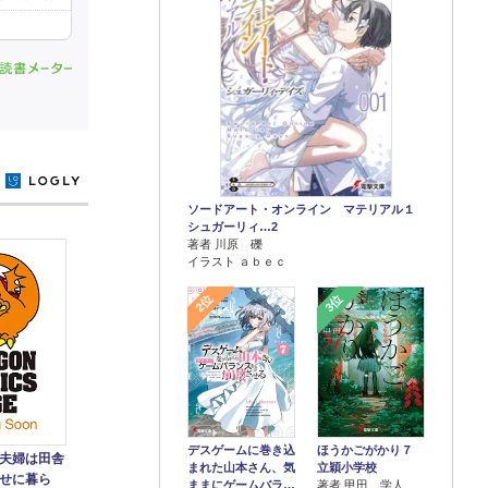
y
ソードアート・オンライン マテリアル１
シュガーリィ…2
著者 川原 礫
イラスト ａｂｅｃ
2位
3位
デスゲームに巻き込
ほうかごがかり７
夫婦は田舎
まれた山本さん、気
立穎小学校
せに暮ら
ままにゲームバラ…
著者 甲田 学人