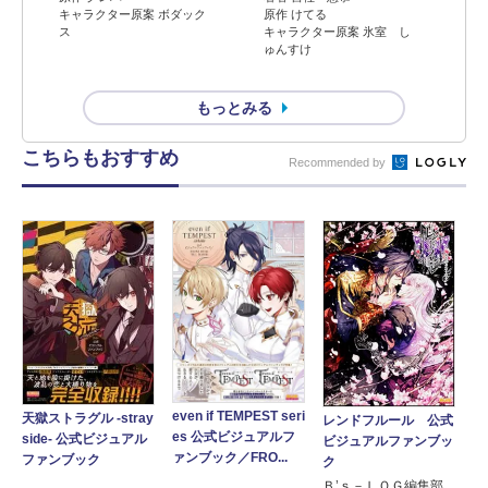
キャラクター原案 ボダック
原作 けてる
ス
キャラクター原案 氷室 し
ゅんすけ
もっとみる
こちらもおすすめ
Recommended by
even if TEMPEST seri
天獄ストラグル -stray
レンドフルール 公式
es 公式ビジュアルフ
side- 公式ビジュアル
ビジュアルファンブッ
ァンブック／FRO...
ファンブック
ク
Ｂ’ｓ－ＬＯＧ編集部