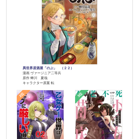
異世界居酒屋「のぶ」 （２２）
漫画 ヴァージニア二等兵
原作 蝉川 夏哉
キャラクター原案 転
2位
3位