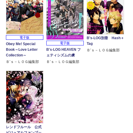
電子版
B's-LOG別冊 Hash＋
電子版
Tag
Obey Me! Special
B's-LOG HEAVEN フ
Book～Love Letter
Ｂ’ｓ－ＬＯＧ編集部
ェティシズムの虜
Collection～
Ｂ’ｓ－ＬＯＧ編集部
Ｂ’ｓ－ＬＯＧ編集部
レンドフルール 公式
ビジュアルファンブッ