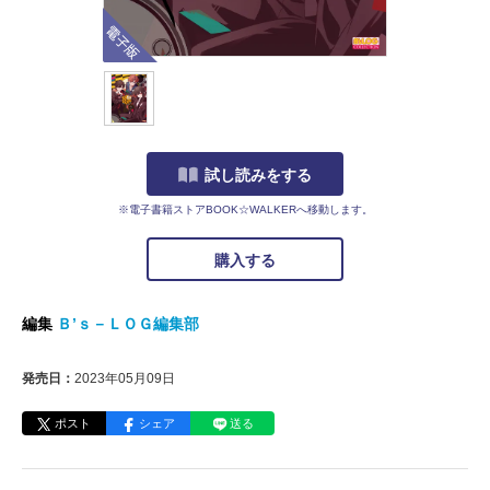
電子版
試し読みをする
※電子書籍ストアBOOK☆WALKERへ移動します。
購入する
編集
Ｂ’ｓ－ＬＯＧ編集部
発売日：
2023年05月09日
ポスト
シェア
送る