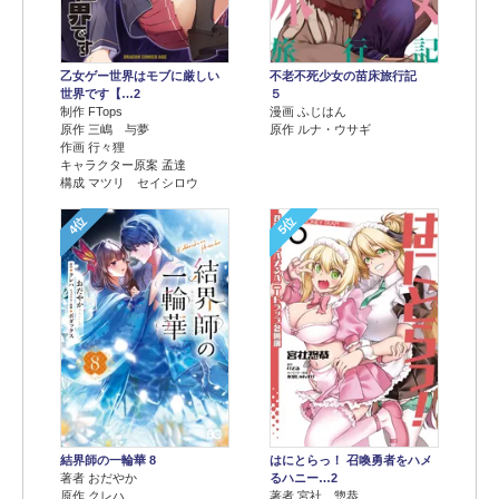
乙女ゲー世界はモブに厳しい
不老不死少女の苗床旅行記
世界です【…2
５
制作 FTops
漫画 ふじはん
原作 三嶋 与夢
原作 ルナ・ウサギ
作画 行々狸
キャラクター原案 孟達
構成 マツリ セイシロウ
4位
5位
結界師の一輪華 8
はにとらっ！ 召喚勇者をハメ
著者 おだやか
るハニー…2
原作 クレハ
著者 宮社 惣恭