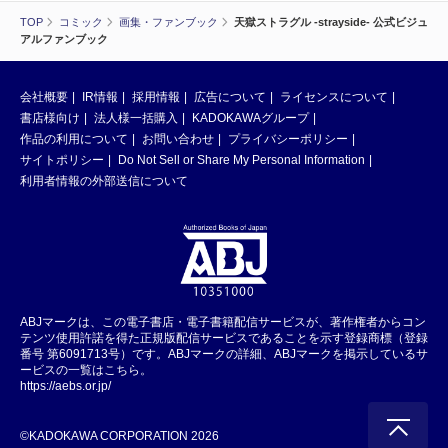
TOP
コミック
画集・ファンブック
天獄ストラグル -strayside- 公式ビジュ
アルファンブック
会社概要
IR情報
採用情報
広告について
ライセンスについて
書店様向け
法人様一括購入
KADOKAWAグループ
作品の利用について
お問い合わせ
プライバシーポリシー
サイトポリシー
Do Not Sell or Share My Personal Information
利用者情報の外部送信について
ABJマークは、この電子書店・電子書籍配信サービスが、著作権者からコン
テンツ使用許諾を得た正規版配信サービスであることを示す登録商標（登録
番号 第6091713号）です。ABJマークの詳細、ABJマークを掲示しているサ
ービスの一覧はこちら。
https://aebs.or.jp/
©KADOKAWA CORPORATION 2026