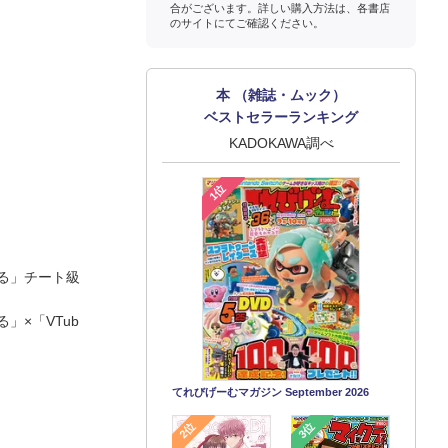
合がございます。詳しい購入方法は、各書店
のサイトにてご確認ください。
本 （雑誌・ムック）
ベストセラーランキング
KADOKAWA調べ
1位
る」チート級
×「VTub
てれびげーむマガジン September 2026
2位
3位