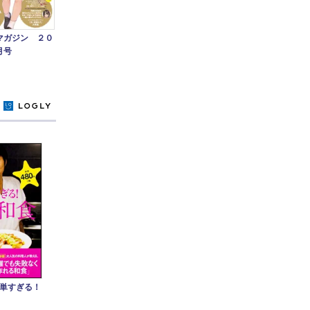
マガジン ２０
月号
y
単すぎる！