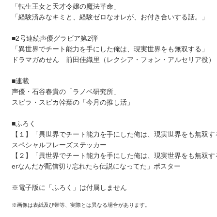
「転生王女と天才令嬢の魔法革命」
「経験済みなキミと、経験ゼロなオレが、お付き合いする話。」
■2号連続声優グラビア第2弾
「異世界でチート能力を手にした俺は、現実世界をも無双する」
ドラマガめせん 前田佳織里（レクシア・フォン・アルセリア役）
■連載
声優・石谷春貴の「ラノベ研究所」
スピラ・スピカ幹葉の「今月の推し活」
■ふろく
【１】「異世界でチート能力を手にした俺は、現実世界をも無双す
スペシャルフレーズステッカー
【２】「異世界でチート能力を手にした俺は、現実世界をも無双する」
erなんだが配信切り忘れたら伝説になってた」ポスター
※電子版に「ふろく」は付属しません
※画像は表紙及び帯等、実際とは異なる場合があります。