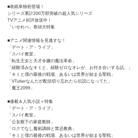
■表紙単独初登場！
シリーズ累計200万部突破の超人気シリーズ
TVアニメ好評放送中！
「いせれべ」巻頭大特集
■アニメ関連情報を見逃すな！
「デート・ア・ライブ」
「スパイ教室」
「転生王女と天才令嬢の魔法革命」
「経験済みなキミと、経験ゼロなオレが、お付き合いする話。」
「キミと僕の最後の戦場、あるいは世界が始まる聖戦」
「VTuberなんだが配信切り忘れたら伝説になってた」
「魔王2099」
■連載＆人気小説＋特集
「デート・ア・ライブ」
「スパイ教室」
「公女殿下の家庭教師」
「ロクでなし魔術講師と禁忌教典」
「キミと僕の最後の戦場、あるいは世界が始まる聖戦」