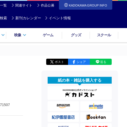
一覧
関連サイト
作品公募
KADOKAWA GROUP INFO
検索
新刊カレンダー
イベント情報
映像
ゲーム
グッズ
スクール
ポスト
シェア
送る
紙の本・雑誌を購入する
71507