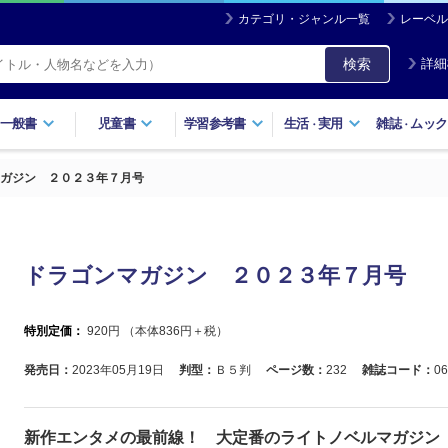
カテゴリ・ジャンル一覧
レーベル
検索
詳細
一般書
児童書
学習参考書
生活
実用
雑誌
ムック
・
・
ガジン ２０２３年７月号
ドラゴンマガジン ２０２３年７月号
特別定価：
920
円 （本体
836
円＋税）
発売日：
2023年05月19日
判型：
Ｂ５判
ページ数：
232
雑誌コード：
06
新作エンタメの最前線！ 大定番のライトノベルマガジン