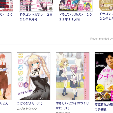
ドラゴン
ジン ２０
ドラゴンマガジン ２０
ドラゴンマガジン ２０
２２年１
２１年９月号
２１年１１月号
Recommended b
んせえ
こはるびより（６）
やさしいセカイのつくり
笠原将弘の簡
かた（１）
みづきたけひと
ウチ和食