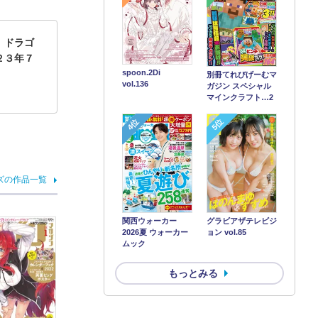
】ドラゴ
２３年７
spoon.2Di
別冊てれびげーむマ
vol.136
ガジン スペシャル
マインクラフト…2
4位
5位
ズの作品一覧
関西ウォーカー
グラビアザテレビジ
2026夏 ウォーカー
ョン vol.85
ムック
もっとみる