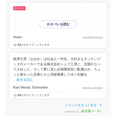
料理人のお話しかと思っていたら、札幌にあるキ
ッチン用品メーカーのお話しでした。『誰でもシェフの腕
前に』をコンセプトに、調理が楽になる便利グッズを開
発、製造、販売している会社、株式会社シェフ工房。新津
七
…続きを読む
mayu
2025年07月02日
82
人がナイス！しています
新津七雪（なゆき）は社会人一年生。大好きなキッチング
ッズのメーカーである株式会社シェフ工房に、念願かなっ
て入社した。そして夢に見た企画開発室に配属され、ちょ
っと変わった先輩たちと切磋琢磨してゆく札幌を
…続きを読む
Karl Heintz Schneider
2023年11月26日
59
人がナイス！しています
レビューをもっと見る
powered by