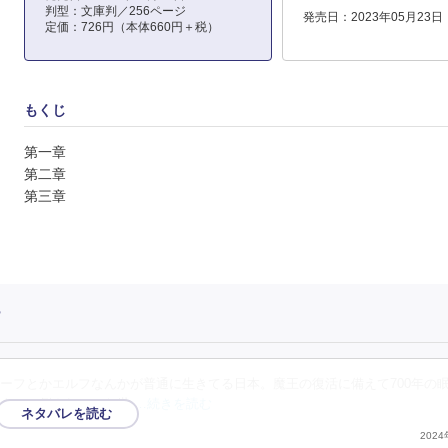
判型：文庫判／256ページ
発売日：2023年05月23日
定価：726円（本体660円＋税）
もくじ
第一章
第二章
第三章
ー
ーフとかエルフなんかが普通に生きてる日本。魔王の復活に備えて700年の
によって倒されていた世
…続きを読む
202