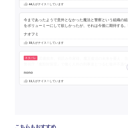
44
人がナイス！しています
今まであったようで意外となかった魔法と警察という組織の組
をボリューミーにして欲しかったが、それは今後に期待する。
ナオフミ
33
人がナイス！しています
図書館本。初読み作家様。魔王復活の未来を憂え、当
警視庁『魔獣対策室』で働く人外の刑事達とつるむ傲岸不遜な
nono
11
人がナイス！しています
こちらもおすすめ