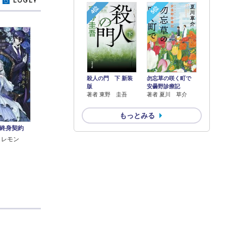
y
4位
5位
殺人の門 下 新装
勿忘草の咲く町で
版
安曇野診療記
著者 東野 圭吾
著者 夏川 草介
もっとみる
終身契約
目レモン