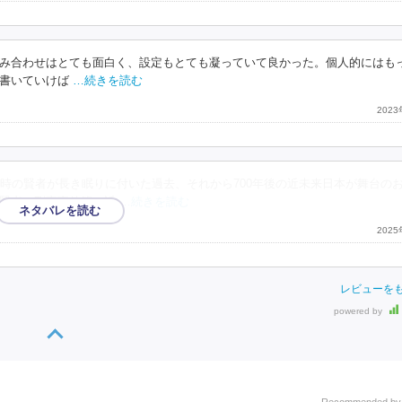
み合わせはとても面白く、設定もとても凝っていて良かった。個人的にはも
書いていけば
…続きを読む
202
時の賢者が長き眠りに付いた過去、それから700年後の近未来日本が舞台の
賢者の刑事事件簿。近
…続きを読む
202
レビューを
powered by