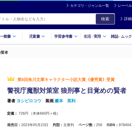
カテゴリ・ジャンル一覧
レーベル
検索
詳細
一般書
児童書
学習参考書
生活
実用
雑誌
ムック
・
・
の賢者
第8回角川文庫キャラクター小説大賞《優秀賞》受賞
警視庁魔獣対策室 狼刑事と目覚めの賢者
著者
ヨシビロコウ
装画
巖本 英利
定価：
726
円 （本体
660
円＋税）
発売日：
2023年05月23日
判型：
文庫判
ページ数：
256
ISBN：
978404