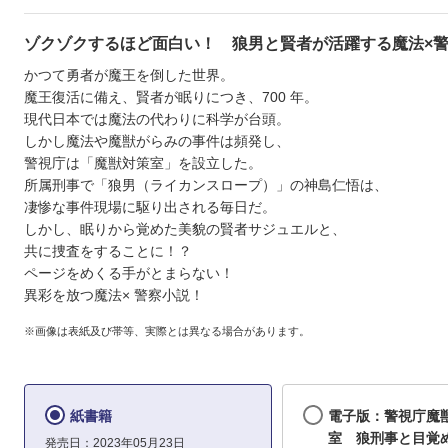
ゾクゾクするほど面白い！ 狼男と賢者が活躍する魔法×
かつて勇者が魔王を倒した世界。
魔王復活に備え、賢者が眠りにつき、700 年。
現代日本では魔法の代わりに科学が台頭。
しかし魔法や魔獣がらみの事件は頻発し、
警視庁は「魔獣対策室」を設立した。
所属刑事で「狼男（ライカンスロープ）」の神島仁悟は、
凄惨な事件現場に駆り出される毎日だ。
しかし、眠りから覚めた美貌の賢者サジュエルと、
共に捜査をすることに！？
ページをめくる手がとまらない！
異彩を放つ魔法× 警察小説！
※画像は表紙及び帯等、実際とは異なる場合があります。
紙書籍
電子版：警視庁魔
室 狼刑事と目覚
発売日：2023年05月23日