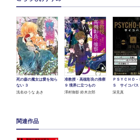
死の森の魔女は愛を知ら
准教授・高槻彰良の推察
ＰＳＹＣＨＯ－
ない ３
９ 境界に立つもの
Ｓ サイコパス
浅名ゆうな あき
澤村御影 鈴木次郎
深見真
関連作品