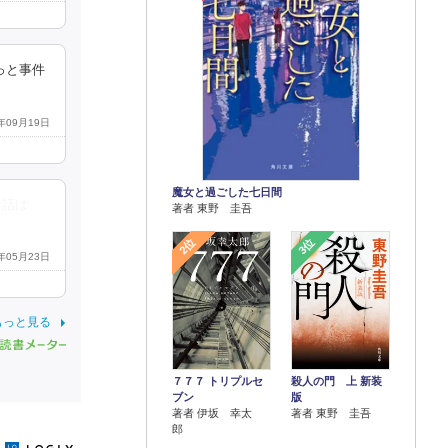
っと事件
3年09月19日
魔女と過ごした七日間
お話は、
著者 東野 圭吾
2位
3位
5年05月23日
もっと見る
７７７ トリプルセ
殺人の門 上 新装
ブン
版
著者 伊坂 幸太
著者 東野 圭吾
郎