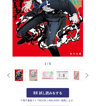
1
/
6
試し読みをする
※電子書籍ストアBOOK☆WALKERへ移動します。