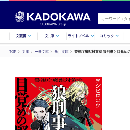
文芸書
文庫
ライトノベル
コミック
TOP
文庫
一般文庫
角川文庫
警視庁魔獣対策室 狼刑事と目覚め