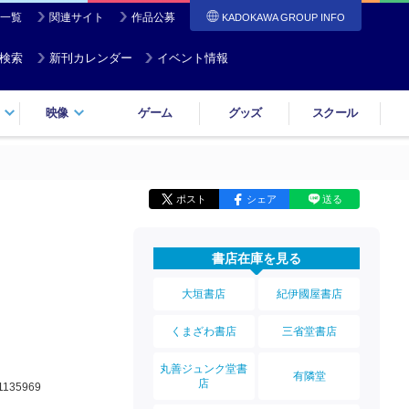
一覧
関連サイト
作品公募
KADOKAWA GROUP INFO
検索
新刊カレンダー
イベント情報
映像
ゲーム
グッズ
スクール
ポスト
シェア
送る
書店在庫を見る
大垣書店
紀伊國屋書店
くまざわ書店
三省堂書店
丸善ジュンク堂書
有隣堂
店
1135969