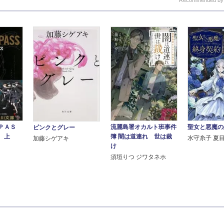
Recommended b
ＰＡＳ
流麗島署オカルト班事件
聖女と悪魔の
ピンクとグレー
 上
簿 闇は道連れ 世は裁
水守糸子 夏
加藤シゲアキ
け
須垣りつ ジワタネホ