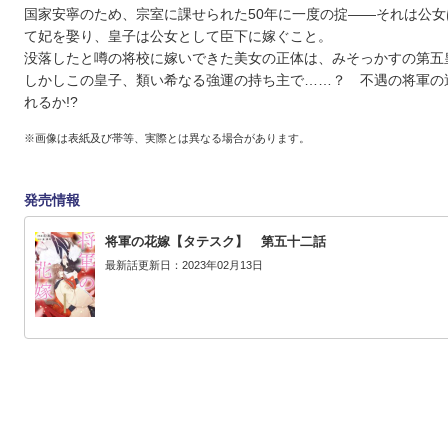
国家安寧のため、宗室に課せられた50年に一度の掟――それは公女
て妃を娶り、皇子は公女として臣下に嫁ぐこと。
没落したと噂の将校に嫁いできた美女の正体は、みそっかすの第五
しかしこの皇子、類い希なる強運の持ち主で……？ 不遇の将軍の
れるか!?
※画像は表紙及び帯等、実際とは異なる場合があります。
発売情報
将軍の花嫁【タテスク】 第五十二話
最新話更新日：2023年02月13日