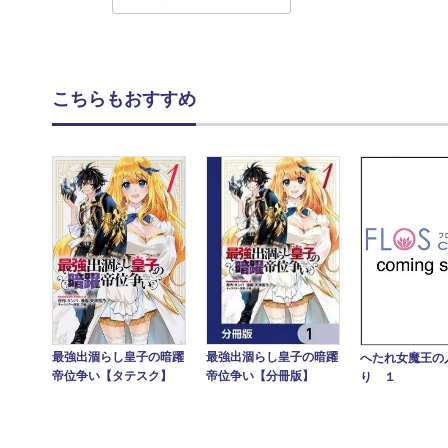
こちらもおすすめ
最強出涸らし皇子の暗躍
最強出涸らし皇子の暗躍
へたれ女魔王の
帝位争い【タテスク】
帝位争い【分冊版】
り １