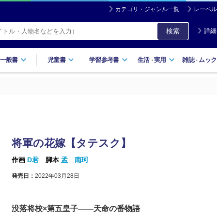
カテゴリ・ジャンル一覧
レーベル
検索
詳細
一般書
児童書
学習参考書
生活
実用
雑誌
ムック
・
・
将軍の花嫁【タテスク】
作画
D君
脚本
孟 南珂
発売日：
2022年03月28日
没落将校×第五皇子――天命の番物語