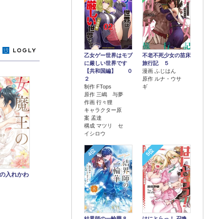
y
乙女ゲー世界はモブ
不老不死少女の苗床
に厳しい世界です
旅行記 ５
【共和国編】 ０
漫画 ふじはん
２
原作 ルナ・ウサ
制作 FTops
ギ
原作 三嶋 与夢
作画 行々狸
キャラクター原
案 孟達
構成 マツリ セ
イシロウ
4位
5位
の入れかわ
結界師の一輪華 8
はにとらっ！ 召喚