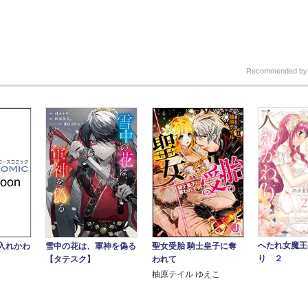
Recommended b
へたれ女魔王
雪中の花は、軍神を偽る
聖女受胎 騎士皇子に奪
入れかわ
り ２
【タテスク】
われて
柚原テイル ゆえこ