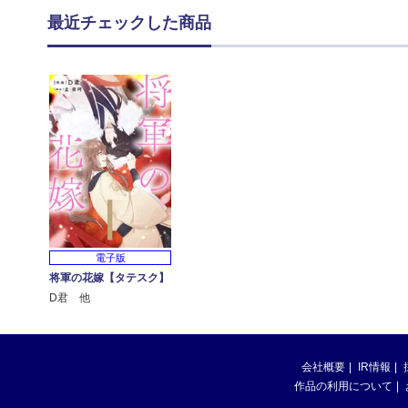
最近チェックした商品
電子版
将軍の花嫁【タテスク】
D君 他
会社概要
IR情報
作品の利用について