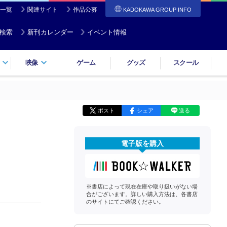
一覧
関連サイト
作品公募
KADOKAWA GROUP INFO
検索
新刊カレンダー
イベント情報
映像
ゲーム
グッズ
スクール
ポスト
シェア
送る
電子版を購入
※書店によって現在在庫や取り扱いがない場
合がございます。詳しい購入方法は、各書店
のサイトにてご確認ください。