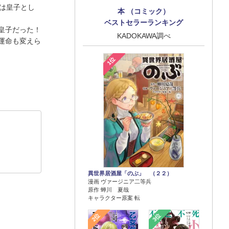
は皇子とし
本 （コミック）
ベストセラーランキング
皇子だった！
KADOKAWA調べ
運命も変えら
1位
異世界居酒屋「のぶ」 （２２）
漫画 ヴァージニア二等兵
原作 蝉川 夏哉
キャラクター原案 転
2位
3位