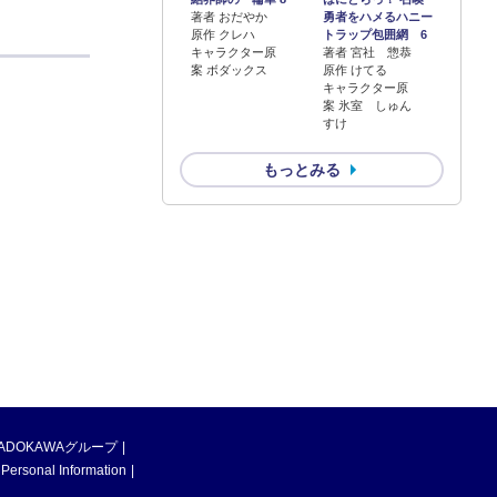
著者 おだやか
勇者をハメるハニー
原作 クレハ
トラップ包囲網 6
キャラクター原
著者 宮社 惣恭
案 ボダックス
原作 けてる
キャラクター原
案 氷室 しゅん
すけ
もっとみる
ADOKAWAグループ
 Personal Information