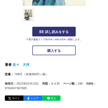
試し読みをする
※電子書籍ストアBOOK☆WALKERへ移動します。
購入する
著者
佐々 大河
定価：
748
円
（本体
680
円＋税）
発売日：
2022年02月14日
判型：
Ｂ６判
ページ数：
196
ISBN：
9784047367685
ポスト
シェア
送る