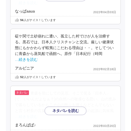
…続きを読む
なっぱaaua
2022年04月03日
56
人がナイス！しています
碇ケ関で土砂崩れに遭い、孤立した村でけが人を治療す
る。黒石では、日本人クリスチャンと交流。厳しい健康状
態にもかかわらず蝦夷にこだわる理由は・・。そしてつい
に青森から蒸気船で函館へ。原作「日本紀行（時岡
…続きを読む
アルピニア
2022年02月18日
52
人がナイス！しています
青森を前にしての災厄、そこで見る「日本人」
(で、いいんだよなぁ？)の自然への敬虔なる思い、山の恵み
で暮らしているからこそ山の怒りを嘆くなどとんでもない
と言う村長の言葉に、文明のあまねく万象の起源に気候風
…続きを読む
まろんぱぱ♪
2022年03月20日