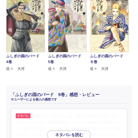
ふしぎの国のバード
ふしぎの国のバード
ふしぎの国のバード
4巻
5巻
６巻
佐々 大河
佐々 大河
佐々 大河
「ふしぎの国のバード 9巻」感想・レビュー
※ユーザーによる個人の感想です
蝦夷の地へ向かうも碇ヶ関で土砂崩れに合い動き
が取れなくなる。満身創痍のバードだが負傷者の救護を行
う。日本の生活・文化・技術・世界観が災害が多いこの地
だからこそそれが起源になっているという事はバードさん