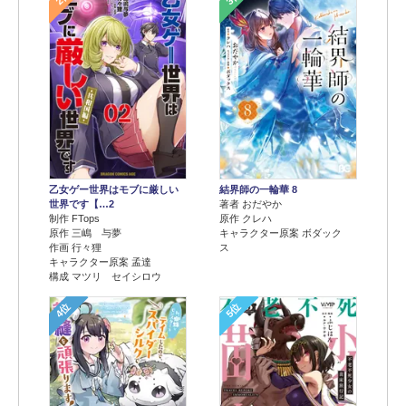
乙女ゲー世界はモブに厳しい
結界師の一輪華 8
世界です【…2
著者 おだやか
制作 FTops
原作 クレハ
原作 三嶋 与夢
キャラクター原案 ボダック
作画 行々狸
ス
キャラクター原案 孟達
構成 マツリ セイシロウ
4位
5位