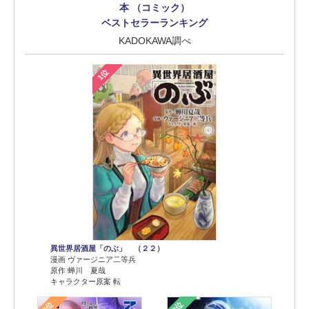
本 （コミック）
ベストセラーランキング
KADOKAWA調べ
1位
異世界居酒屋「のぶ」 （２２）
漫画 ヴァージニア二等兵
原作 蝉川 夏哉
キャラクター原案 転
2位
3位