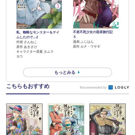
不老不死少女の苗床旅行記
私、蜘蛛なモンスターをテイ
５
ムしたので…2
漫画 ふじはん
作画 さんねこ
原作 ルナ・ウサギ
原作 あきさけ
キャラクター原案 タムラ
ヨウ
もっとみる
こちらもおすすめ
Recommended by