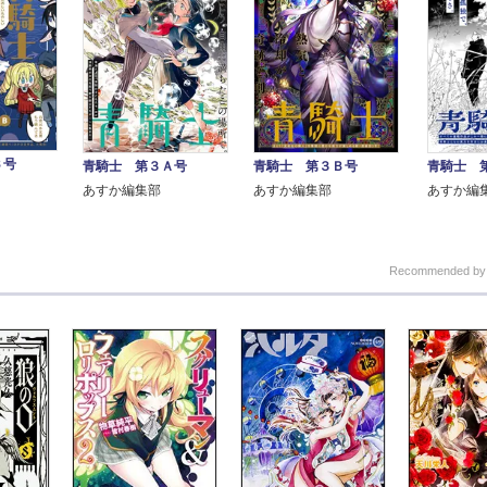
Ｂ号
青騎士 第３Ａ号
青騎士 第３Ｂ号
青騎士 
あすか編集部
あすか編集部
あすか編
Recommended b