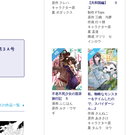
原作 クレハ
【共和国編】 ０
キャラクター原
２
案 ボダックス
制作 FTops
原作 三嶋 与夢
作画 行々狸
キャラクター原
案 孟達
構成 マツリ セ
イシロウ
第３Ａ号
4位
5位
不老不死少女の苗床
私、蜘蛛なモンスタ
旅行記 ５
ーをテイムしたの
漫画 ふじはん
で、スパイダーシ
ズの作品一覧
原作 ルナ・ウサ
ル…2
ギ
作画 さんねこ
原作 あきさけ
キャラクター原
案 タムラ ヨウ