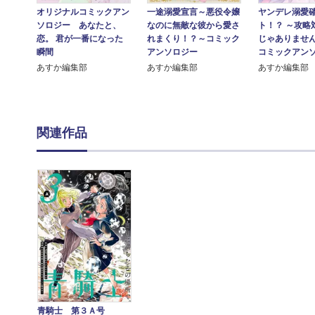
一途溺愛宣言～悪役令嬢
オリジナルコミックアン
ヤンデレ溺愛
なのに無敵な彼から愛さ
ソロジー あなたと、
ト！？ ～攻略
れまくり！？～コミック
恋。 君が一番になった
じゃありませ
アンソロジー
瞬間
コミックアン
あすか編集部
あすか編集部
あすか編集部
関連作品
青騎士 第３Ａ号