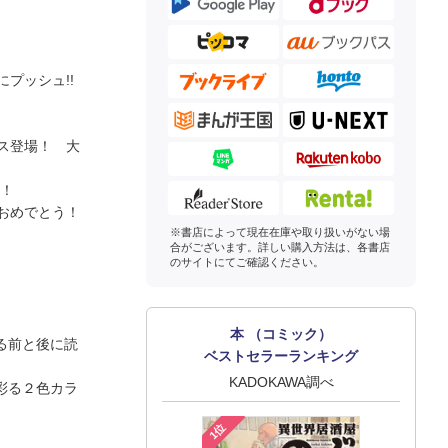
プッシュ!!
ス登場！ 大
し！
おめでとう！
※書店によって現在在庫や取り扱いがない場
合がございます。詳しい購入方法は、各書店
のサイトにてご確認ください。
本 （コミック）
る前と後に読
ベストセラーランキング
KADOKAWA調べ
彩る２色カラ
1位