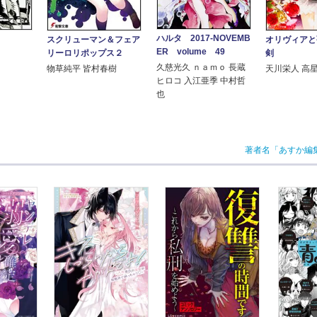
ハルタ 2017-NOVEMB
スクリューマン＆フェア
オリヴィアと
ER volume 49
リーロリポップス２
剣
久慈光久 ｎａｍｏ 長蔵
物草純平 皆村春樹
天川栄人 高
ヒロコ 入江亜季 中村哲
也
著者名「あすか編