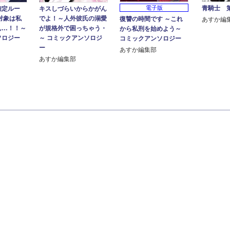
電子版
青騎士 第
確定ルー
キスしづらいからかがん
対象は私
でよ！～人外彼氏の溺愛
復讐の時間です ～これ
あすか編
ん…！！～
が規格外で困っちゃう・
から私刑を始めよう～
ソロジー
～ コミックアンソロジ
コミックアンソロジー
ー
あすか編集部
あすか編集部