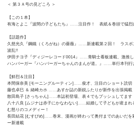
＜ 第３Ａ号の見どころ ＞
【この１本】
有海とよこ『波間の子どもたち』……注目作！ 表紙＆巻頭で猛烈に
【話題作】
久慈光久『鋼鐵（くろがね）の薔薇』……新連載第２回！ ラスボ
波乱!!
伊田チヨ子『ディジーレコード0014』……青騎士看板連載、激推
ハンバーガー『ハンバーガーちゃんのまんが道。』……単行本刊行
【鮮烈＆注目】
本間保奈美 [モーニングルーティン]……俊才、注目のショート読切
藤也卓巳 ＆ 緒崎カホ ……あすか誌の新鋭ふたりが新作を出張掲載
散田島子 [さっちゃん]……本誌初登場、表４でもプッシュしてます
八十八良 [ムジナは赤子にかなわない]……結婚して子どもが産まれ
む怒りのコメディー！
長田結花 [むすびめ]……巻末、漫画が終わって奥付までのあいだを
ー新連載