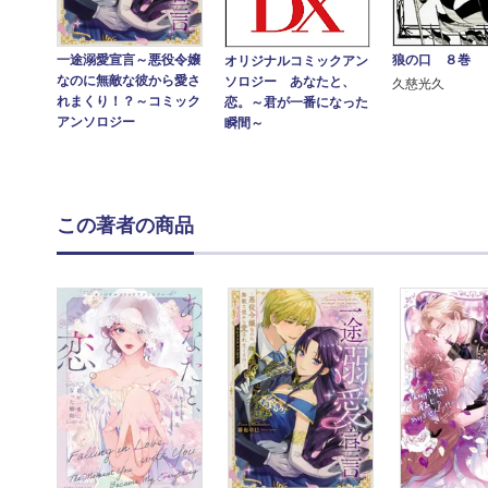
一途溺愛宣言～悪役令嬢
狼の口 ８巻
オリジナルコミックアン
なのに無敵な彼から愛さ
ソロジー あなたと、
久慈光久
れまくり！？～コミック
恋。～君が一番になった
アンソロジー
瞬間～
この著者の商品