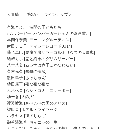
＜青騎士 第3A号 ラインナップ＞
有海とよこ [波間の子どもたち]
ハンバーガー [ハンバーガーちゃんの漫画道。]
本間保奈美 [モーニングルーティン]
伊田チヨ子 [ディジーレコード0014]
藤也卓巳 [悪魔学者サラ＝コルネリウスの大事典]
緒崎カホ [恋と終末のグリムリーパー]
八十八良 [ムジナは赤子にかなわない]
久慈光久 [鋼鐵の薔薇]
散田島子 [さっちゃん]
柴田康平 [夜な夜な夜な]
ムネヘロ [ムシ・コミュニケーター]
ゆーき [大鉄人]
渡邉嘘海 [あべこべの国のアリス]
智田直 [ホテル・ライラック]
ハラヤス [凍犬しらこ]
御茶漬海苔 [おんニャの一生]
カニムツヤ [ごらん、あなたの救いが進んでくる。]