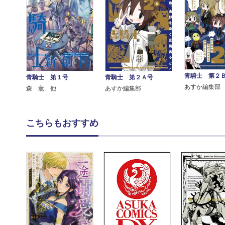
青騎士 第２
青騎士 第１号
青騎士 第２Ａ号
あすか編集部
森 薫 他
あすか編集部
こちらもおすすめ