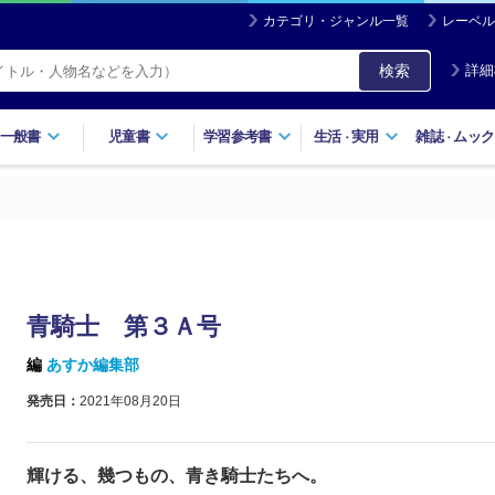
カテゴリ・ジャンル一覧
レーベル
検索
詳細
一般書
児童書
学習参考書
生活
実用
雑誌
ムック
・
・
青騎士 第３Ａ号
編
あすか編集部
発売日：
2021年08月20日
輝ける、幾つもの、青き騎士たちへ。