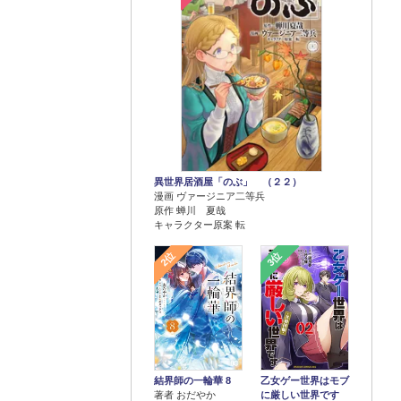
異世界居酒屋「のぶ」 （２２）
漫画 ヴァージニア二等兵
原作 蝉川 夏哉
キャラクター原案 転
2位
3位
結界師の一輪華 8
乙女ゲー世界はモブ
著者 おだやか
に厳しい世界です