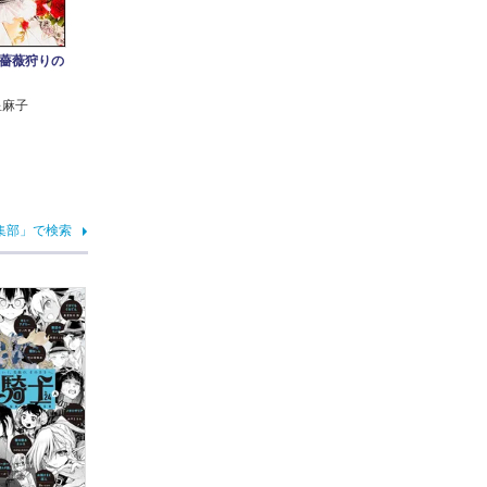
薔薇狩りの
星麻子
集部」で検索