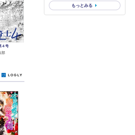
もっとみる
第４号
集部
y